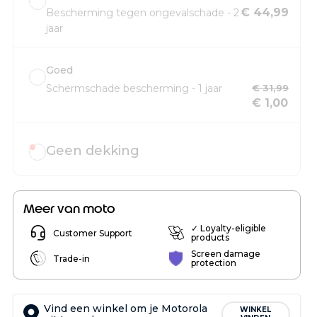
€ 44,99
Bescherming tegen ongevalschade - 2
jaar
Goed
Schermschade bescherming - 1 jaar
€ 31,99
€ 1,00
Geen dekking
Meer van moto
✓ Loyalty-eligible
Customer Support
products
Screen damage
Trade-in
protection
Vind een winkel om je Motorola
WINKEL