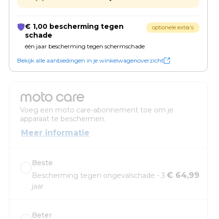
€ 1,00 bescherming tegen
optionele extra's
schade
één jaar bescherming tegen schermschade
Bekijk alle aanbiedingen in je winkelwagenoverzicht
moto care
Voeg een moto care-abonnement toe om je
apparaat te beschermen.
Meer informatie
Beste
€ 64,99
Bescherming tegen ongevalschade - 3
jaar
Beter