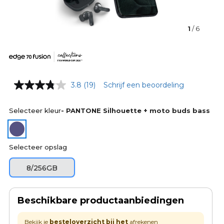
1
/ 6
3.8
(19)
Schrijf een beoordeling
Selecteer kleur
- PANTONE Silhouette + moto buds bass
Selecteer opslag
8/256GB
Beschikbare productaanbiedingen
Bekijk je
besteloverzicht bij het
afrekenen