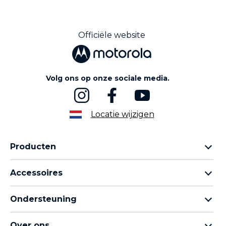
Officiële website
Volg ons op onze sociale media.
Locatie wijzigen
Producten
Motorola Razr-familie
Accessoires
Motorola Edge-familie
Hoofdtelefoons
moto g-familie
Ondersteuning
Kabels en opladers
Moto e-familie
Mijn bestellingen
moto tag
thinkphone by motorola
Over ons