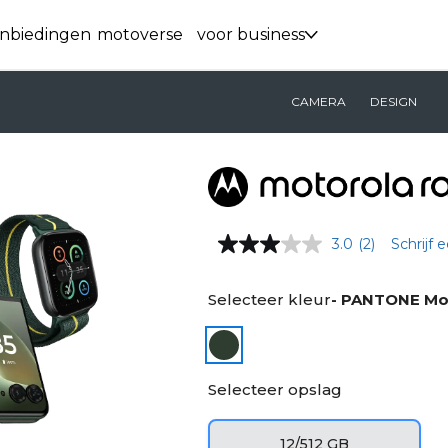
nbiedingen
motoverse
voor business
CAMERA
DESIGN
3.0
(2)
Schrijf 
Selecteer kleur
- PANTONE Mo
Selecteer opslag
12/512 GB