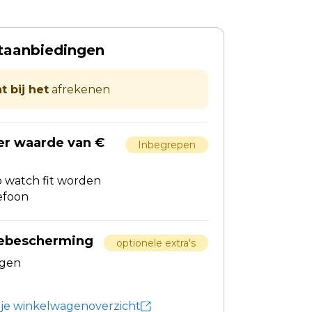
taanbiedingen
t bij het
afrekenen
er waarde van €
Inbegrepen
 watch fit worden
efoon
debescherming
optionele extra's
egen
n je winkelwagenoverzicht