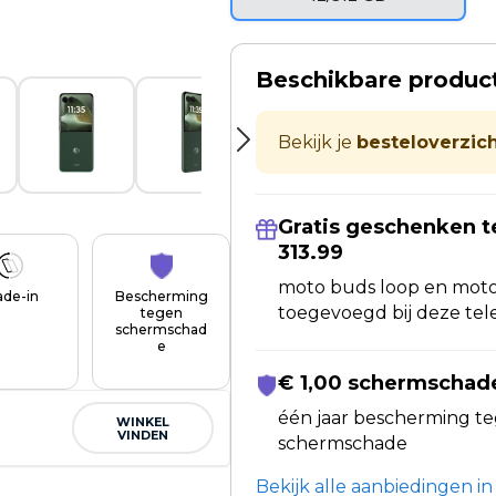
Beschikbare produc
Bekijk je
besteloverzich
Gratis geschenken t
313.99
moto buds loop en moto
ade-in
Bescherming
toegevoegd bij deze tel
tegen
schermschad
e
€ 1,00 schermscha
één jaar bescherming t
WINKEL
VINDEN
schermschade
Bekijk alle aanbiedingen i