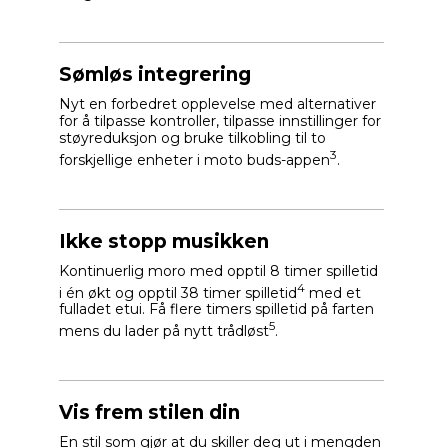
Sømløs integrering
Nyt en forbedret opplevelse med alternativer
for å tilpasse kontroller, tilpasse innstillinger for
støyreduksjon og bruke tilkobling til to
3
forskjellige enheter i moto buds-appen
.
Ikke stopp musikken
Kontinuerlig moro med opptil 8 timer spilletid
4
i én økt og opptil 38 timer spilletid
med et
fulladet etui. Få flere timers spilletid på farten
5
mens du lader på nytt trådløst
.
Vis frem stilen din
En stil som gjør at du skiller deg ut i mengden