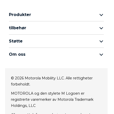
Produkter
Motorola razr Familie
tilbehør
Motorola edge Familie
Hodetelefoner
Moto G Familie
Støtte
Strøm og lading
Moto E Familie
mine bestillinger
moto tag
thinkphone 25 by motorola
Om oss
programvareoppdateringer
Alle the smartphones
Om Motorola
Støtte
Om Lenovo
kontakt oss
© 2026 Motorola Mobility LLC. Alle rettigheter
Salgsvilkår
Repair Status
forbeholdt.
Vilkår for bruk
Rescue and Smart Assistant Tool
Nettside personvern
MOTOROLA og den stylete M Logoen er
registrerte varemerker av Motorola Trademark
Innovasjon
Holdings, LLC
Careers