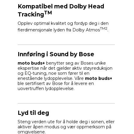
Kompatibel med Dolby Head
TM
Tracking
Opplev optimal kvalitet og fordyp deg i den
TM2
flerdimensjonale lyden fra Dolby Atmos
.
Innføring i Sound by Bose
moto buds+
benytter seg av Boses unike
ekspertise når det gjelder aktiv støyreduksjon
og EQ-tuning, noe som fører til en
enestående lydopplevelse. Våre
moto buds+
ble sertifisert av Bose for å levere en
uovertruffen lydopplevelse.
Lyd til deg
Steng verden ute for å holde deg i sonen, eller
aktiver åpen modus og vær oppmerksom på
omgivelsene.