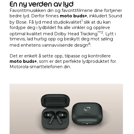
En ny verden av lyd
Favorittmusikken din og favorittfilmene dine fortjener
bedre lyd. Derfor finnes
moto buds+
, inkludert Sound
1
by Bose. Få lyd med studiokvalitet
slik at du kan
fordype deg i lydbildet fra alle vinkler og oppleve
™
2
optimal kvalitet med Dolby Head Tracking
. Lytt i
timevis, lad hurtig opp og beskytt deg mot søling
6
med enhetens vannavvisende design
.
Det er enkelt å sette opp, tilpasse og kontrollere
moto buds+
, som er det perfekte lydproduktet for
Motorola-smarttelefonen din.