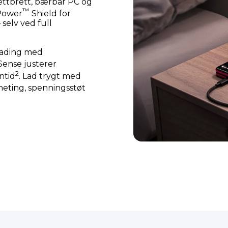
nettbrett, bærbar PC og
™
oPower
Shield for
selv ved full
lading med
ense justerer
2
ntid
. Lad trygt med
eting, spenningsstøt