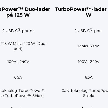
oPower™ Duo-lader
TurboPower™-lader 
på 125 W
W
®
©
2 USB-C
-porter
1 USB-C
-port
 125 W Maks. 120 W (Duo-
Maks. 68 W
port)
100V - 240V
100V - 240V
6.5A
6.5A
teknologi TurboPower™
GaN-teknologi TurboPo
se TurboPower™ Shield
Shield