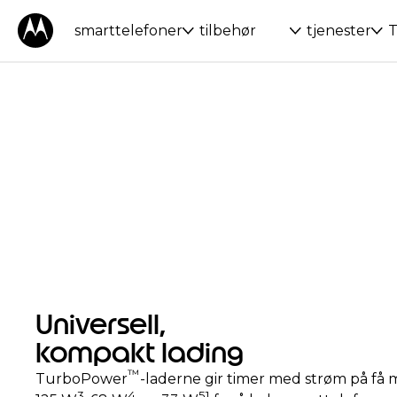
smarttelefoner
tilbehør
tjenester
T
Universell,
kompakt lading
™
TurboPower
-laderne gir timer med strøm på få 
3
4
5
1