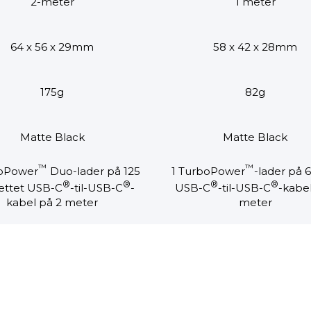
2-meter
1 meter
64 x 56 x 29mm
58 x 42 x 28mm
175g
82g
Matte Black
Matte Black
™
™
boPower
Duo-lader på 125
1 TurboPower
-lader på 
®
®
®
®
lettet USB-C
-til-USB-C
-
USB-C
-til-USB-C
-kabel
kabel på 2 meter
meter