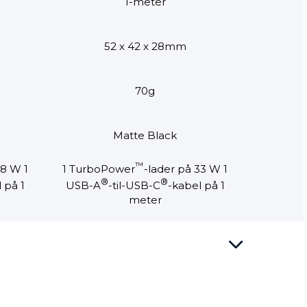
1-meter
52 x 42 x 28mm
70g
Matte Black
™
68 W 1
1 TurboPower
-lader på 33 W 1
®
®
 på 1
USB-A
-til-USB-C
-kabel på 1
meter