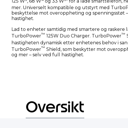
125 W
, 68 W
og 33 W
for å lade smarttelefon, 
mer. Universelt kompatible og utstyrt med Turb
beskyttelse mot overoppheting og spenningsstøt – 
hastighet.
Lad to enheter samtidig med smartere og raskere 
™
™
TurboPower
125W Duo Charger. TurboPower
S
hastigheten dynamisk etter enhetenes behov i san
™
TurboPower
Shield, som beskytter mot overopph
og mer – selv ved full hastighet.
Oversikt