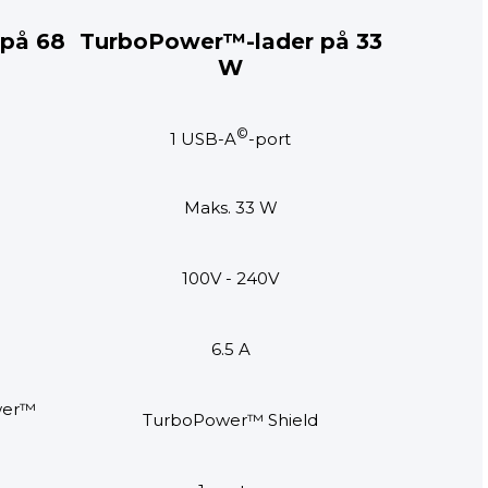
på 68
TurboPower™-lader på 33
W
©
1 USB-A
-port
Maks. 33 W
100V - 240V
6.5 A
wer™
TurboPower™ Shield