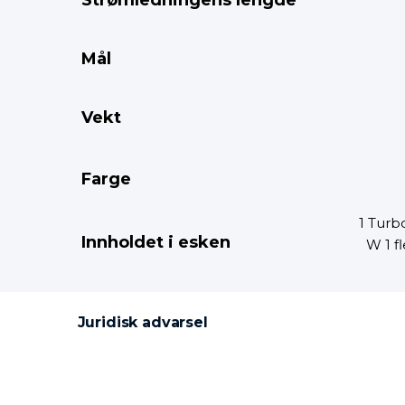
Strømledningens lengde
Mål
Vekt
Farge
1 Tur
Innholdet i esken
W 1 f
Juridisk advarsel