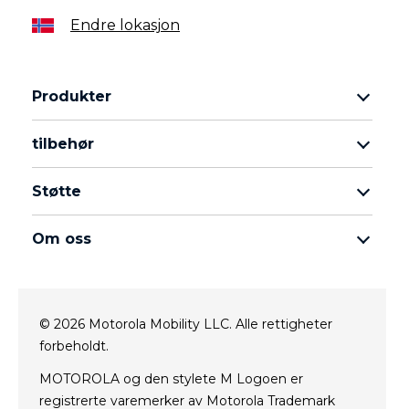
Endre lokasjon
Produkter
Motorola razr Familie
tilbehør
Motorola edge Familie
Hodetelefoner
Moto G Familie
Støtte
Strøm og lading
Moto E Familie
mine bestillinger
moto tag
thinkphone 25 by motorola
Om oss
programvareoppdateringer
Alle the smartphones
Om Motorola
Støtte
Om Lenovo
kontakt oss
© 2026 Motorola Mobility LLC. Alle rettigheter
Salgsvilkår
Repair Status
forbeholdt.
Vilkår for bruk
Rescue and Smart Assistant Tool
Nettside personvern
MOTOROLA og den stylete M Logoen er
registrerte varemerker av Motorola Trademark
Innovasjon