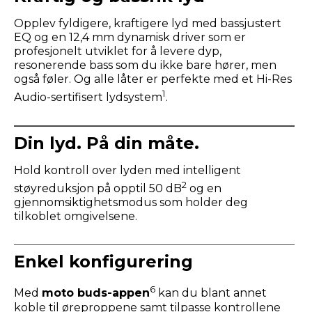
Opplev fyldigere, kraftigere lyd med bassjustert
EQ og en 12,4 mm dynamisk driver som er
profesjonelt utviklet for å levere dyp,
resonerende bass som du ikke bare hører, men
også føler. Og alle låter er perfekte med et Hi-Res
1
Audio-sertifisert lydsystem
.
Din lyd. På din måte.
Hold kontroll over lyden med intelligent
2
støyreduksjon på opptil 50 dB
og en
gjennomsiktighetsmodus som holder deg
tilkoblet omgivelsene.
Enkel konfigurering
6
Med
moto buds-appen
kan du blant annet
koble til øreproppene samt tilpasse kontrollene