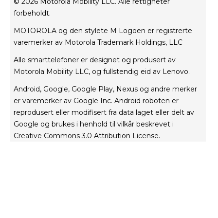
Repair Status
© 2026 Motorola Mobility LLC. Alle rettigheter
Vilkår for bruk
forbeholdt.
Rescue and Smart Assistant Tool
Nettside personvern
MOTOROLA og den stylete M Logoen er registrerte
Innovasjon
varemerker av Motorola Trademark Holdings, LLC
Careers
Alle smarttelefoner er designet og produsert av
Produktets personvern
Motorola Mobility LLC, og fullstendig eid av Lenovo.
Android, Google, Google Play, Nexus og andre merker
er varemerker av Google Inc. Android roboten er
reprodusert eller modifisert fra data laget eller delt av
Google og brukes i henhold til vilkår beskrevet i
Creative Commons 3.0 Attribution License.