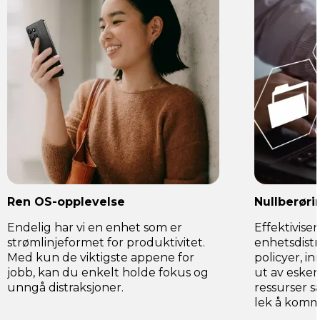
Ren OS-opplevelse
Nullberøri
Endelig har vi en enhet som er
Effektivise
strømlinjeformet for produktivitet.
enhetsdistr
Med kun de viktigste appene for
policyer, in
jobb, kan du enkelt holde fokus og
ut av esken
unngå distraksjoner.
ressurser s
lek å komm