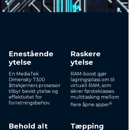
Enestående
Raskere
ytelse
ytelse
En MediaTek
RAM-boost gjør
Dimensity 7300
lagringsplass om til
åttekjerners prosessor
virtuell RAM, som
tilbyr bevist ytelse og
sikrer førsteklasses
effektivitet for
multitasking mellom
forretningsbehov.
6
flere åpne apper
.
Behold alt
Tæpping