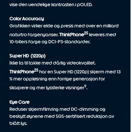
vise den uendelige kontrasten i pOLED.
Color Accuracy
Grafikken virker ekte og presis med over en milliard
25
naturtro fargenyanser.
ThinkPhone
leveres med
10-biters farge og DCI-P3-standarder.
Super HD (1220p)
Ikke ta til takke med dårlig videokvalitet.
25
ThinkPhone
har en Super HD (1220p) skjerm med 13
% mer oppløsning enn forrige generasjon for
9
skarpere og mer lyssterke visninger
.
Eye Care
Reduser skjermflimring med DC-dimming og
beskytt øynene med SGS-sertifisert reduksjon av
blått lys.