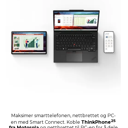
Maksimer smarttelefonen, nettbrettet og PC-
25
en med Smart Connect. Koble
ThinkPhone
fra Motorola
og nettbrettet til PC-en for å dele