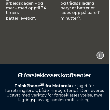
arbeidsdagen – og
og trådløs lading
mer – med opptil 34
betyr at batteriet
timers
lades opp på bare 11
4
5
batterilevetid
.
minutter
.
Et førsteklasses kraftsenter
25
ThinkPhone
fra Motorola
er laget for
forretningsbruk, både inni og utenpå. Den leveres
utstyrt med verktøy for førsteklasses ytelse, mye
lagringsplass og sømløs multitasking.