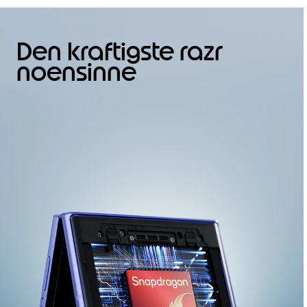
o
f
4
Den kraftigste razr
noensinne