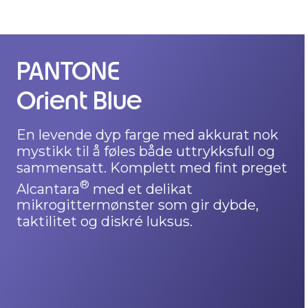
PANTONE
PANTONE
Orient Blue
Cocoa
En levende dyp farge med akkurat nok
Gir en naturlig varme som føles rik,
mystikk til å føles både uttrykksfull og
jordet og sammensatt. Komplett med
sammensatt. Komplett med fint preget
en fint preget naturlig trefiner med en
tekstur som ligner på lin, som gir
®
Alcantara
med et delikat
dybde, taktilitet og rolig raffinement.
mikrogittermønster som gir dybde,
taktilitet og diskré luksus.