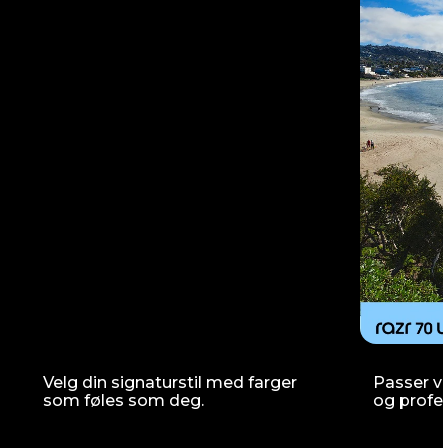
Velg din signaturstil med farger
Passer va
som føles som deg.
og profe