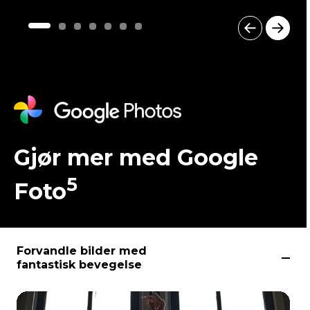
I
t
e
m
1
o
f
7
Gjør mer med Google
5
Foto
Forvandle bilder med
fantastisk bevegelse