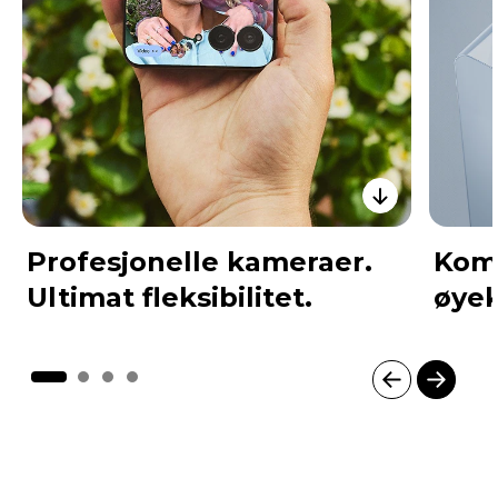
Profesjonelle kameraer.
Komp
Ultimat fleksibilitet.
øye
I
t
e
m
1