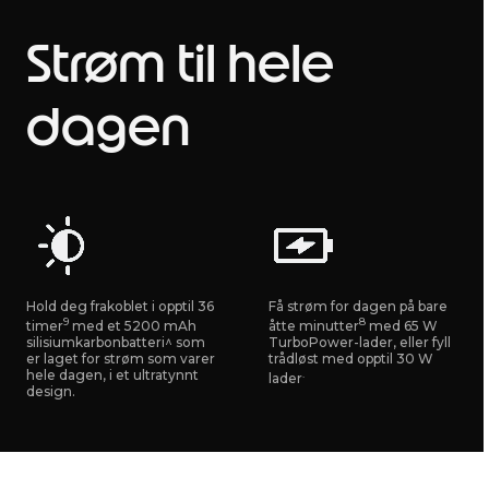
Strøm til hele
dagen
Hold deg frakoblet i opptil 36
Få strøm for dagen på bare
9
8
timer
med et 5200 mAh
åtte minutter
med 65 W
silisiumkarbonbatteri^ som
TurboPower-lader, eller fyll
er laget for strøm som varer
trådløst med opptil 30 W
hele dagen, i et ultratynnt
.
lader
design.