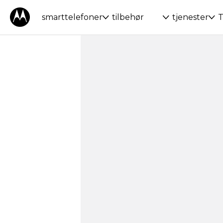
smarttelefoner
tilbehør
tjenester
T