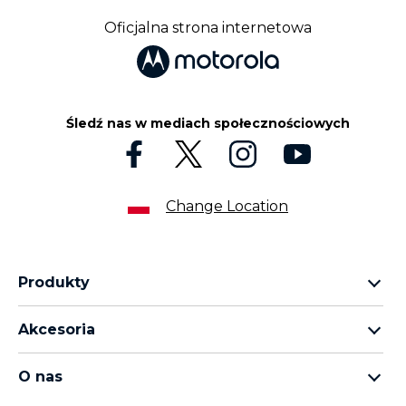
Oficjalna strona internetowa
Śledź nas w mediach społecznościowych
Change Location
Produkty
rodzina motorola razr
Akcesoria
rodzina motorola edge
wszystkie akcesoria
rodzina moto g
O nas
słuchawki
rodzina moto e