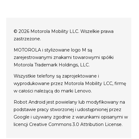
o Motorola
moto tag
o Motorola
conditions of sale
polityka prywatności
© 2026 Motorola Mobility LLC. Wszelkie prawa
Website Privacy
zastrzeżone.
innowacja
MOTOROLA i stylizowane logo M są
Cookies
zarejestrowanymi znakami towarowymi spółki
polityka prywatności
Motorola Trademark Holdings, LLC.
Wszystkie telefony są zaprojektowane i
wyprodukowane przez Motorola Mobility LCC, firmę
w całości należącą do marki Lenovo.
Robot Android jest powielany lub modyfikowany na
podstawie pracy stworzonej i udostępnionej przez
Google i używany zgodnie z warunkami opisanymi w
licencji Creative Commons 3.0 Attribution License.