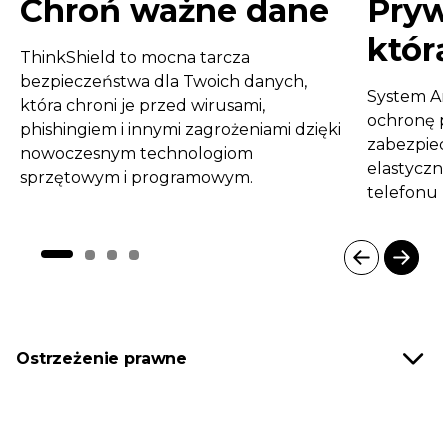
Chroń ważne dane
Pryw
któr
ThinkShield to mocna tarcza
bezpieczeństwa dla Twoich danych,
System An
która chroni je przed wirusami,
ochronę p
phishingiem i innymi zagrożeniami dzięki
zabezpiecz
nowoczesnym technologiom
elastyczne
sprzętowym i programowym.
telefonu 
I
t
e
m
Ostrzeżenie prawne
1
o
f
4