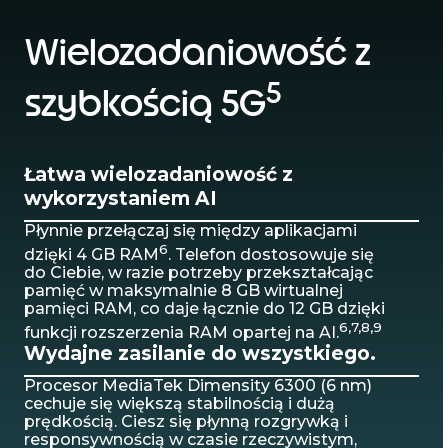
Wielozadaniowość z
5
szybkością 5G
Łatwa wielozadaniowość z
wykorzystaniem AI
Płynnie przełączaj się między aplikacjami
6
dzięki 4 GB RAM
. Telefon dostosowuje się
do Ciebie, w razie potrzeby przekształcając
pamięć w maksymalnie 8 GB wirtualnej
pamięci RAM, co daje łącznie do 12 GB dzięki
6,7,8,9
funkcji rozszerzenia RAM opartej na AI.
Wydajne zasilanie do wszystkiego.
Procesor MediaTek Dimensity 6300 (6 nm)
cechuje się większą stabilnością i dużą
prędkością. Ciesz się płynną rozgrywką i
responsywnością w czasie rzeczywistym,