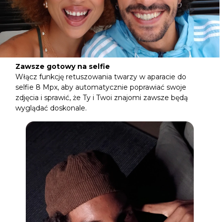
Zawsze gotowy na selfie
Włącz funkcję retuszowania twarzy w aparacie do
selfie 8 Mpx, aby automatycznie poprawiać swoje
zdjęcia i sprawić, że Ty i Twoi znajomi zawsze będą
wyglądać doskonale.