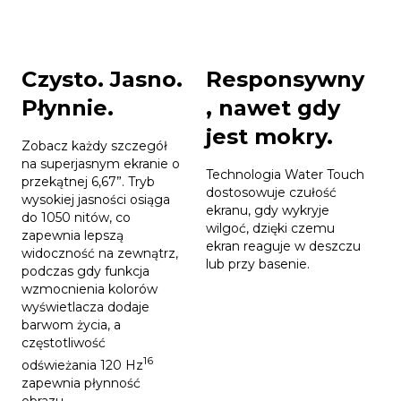
Czysto. Jasno.
Responsywny
Płynnie.
, nawet gdy
jest mokry.
Zobacz każdy szczegół
na superjasnym ekranie o
Technologia Water Touch
przekątnej 6,67”. Tryb
dostosowuje czułość
wysokiej jasności osiąga
ekranu, gdy wykryje
do 1050 nitów, co
wilgoć, dzięki czemu
zapewnia lepszą
ekran reaguje w deszczu
widoczność na zewnątrz,
lub przy basenie.
podczas gdy funkcja
wzmocnienia kolorów
wyświetlacza dodaje
barwom życia, a
częstotliwość
16
odświeżania 120 Hz
zapewnia płynność
obrazu.