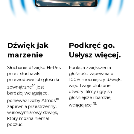
Dźwięk jak
Podkręć go.
marzenie
Usłysz więcej.
Słuchanie dźwięku Hi-Res
Funkcja zwiększenia
przez słuchawki
głośności zapewnia o
przewodowe lub głośniki
100% mocniejszy dźwięk,
więc Twoje ulubione
14
zewnętrzne
jest
utwory, filmy i gry są
bardziej wciągające,
głośniejsze i bardziej
®
ponieważ Dolby Atmos
15.
wciągające
zapewnia przestrzenny,
wielowymiarowy dźwięk,
który można niemal
poczuć.