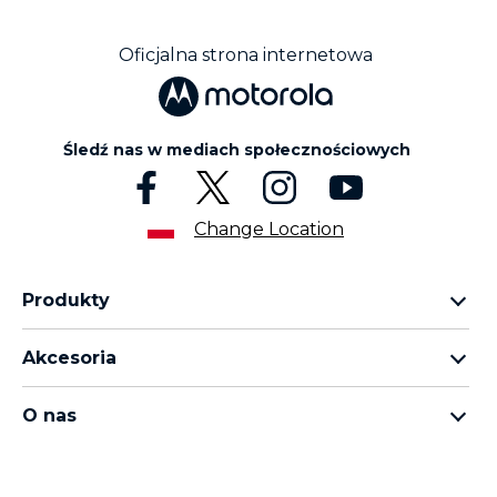
Oficjalna strona internetowa
Śledź nas w mediach społecznościowych
Change Location
Produkty
rodzina motorola razr
Akcesoria
rodzina motorola edge
wszystkie akcesoria
rodzina moto g
O nas
słuchawki
rodzina moto e
o Motorola
moto tag
o Motorola