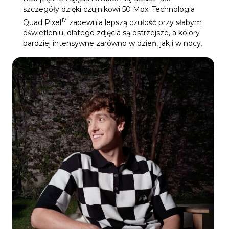
szczegóły dzięki czujnikowi 50 Mpx. Technologia
17
Quad Pixel
zapewnia lepszą czułość przy słabym
oświetleniu, dlatego zdjęcia są ostrzejsze, a kolory
bardziej intensywne zarówno w dzień, jak i w nocy.