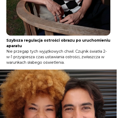
Szybsza regulacja ostrości obrazu po uruchomieniu
aparatu
Nie przegap tych wyjątkowych chwil. Czujnik światła 2-
w-1 przyspiesza czas ustawiania ostrości, zwłaszcza w
warunkach słabego oświetlenia.