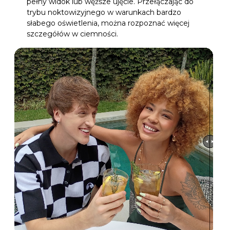
pełny widok lub węższe ujęcie. Przełączając do
trybu noktowizyjnego w warunkach bardzo
słabego oświetlenia, można rozpoznać więcej
szczegółów w ciemności.