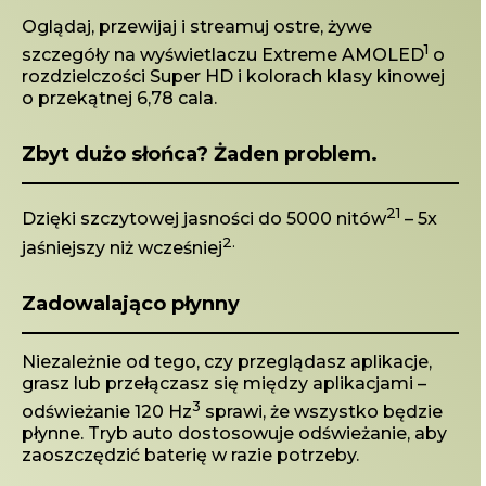
Oglądaj, przewijaj i streamuj ostre, żywe
1
szczegóły na wyświetlaczu Extreme AMOLED
o
rozdzielczości Super HD i kolorach klasy kinowej
o przekątnej 6,78 cala.
Zbyt dużo słońca? Żaden problem.
21
Dzięki szczytowej jasności do 5000 nitów
– 5x
2.
jaśniejszy niż wcześniej
Zadowalająco płynny
Niezależnie od tego, czy przeglądasz aplikacje,
grasz lub przełączasz się między aplikacjami –
3
odświeżanie 120 Hz
sprawi, że wszystko będzie
płynne. Tryb auto dostosowuje odświeżanie, aby
zaoszczędzić baterię w razie potrzeby.