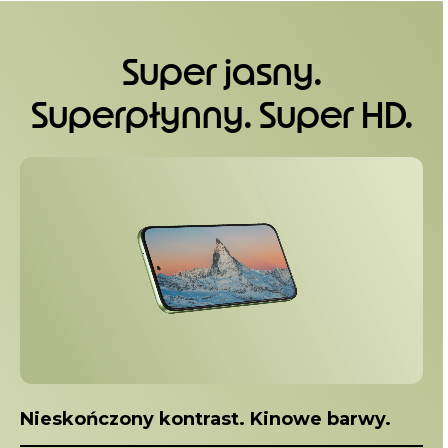
m
1
o
Super jasny.
f
5
Superpłynny. Super HD.
I
t
e
m
1
o
f
1
Nieskończony kontrast. Kinowe barwy.