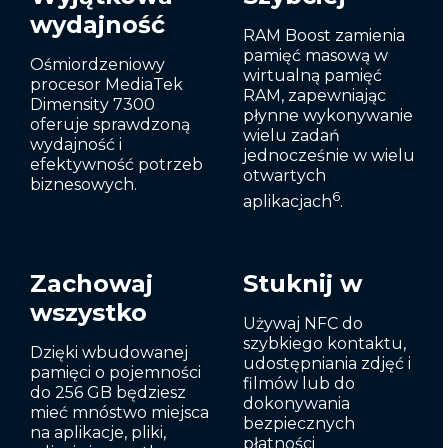
wydajność
RAM Boost zamienia
pamięć masową w
Ośmiordzeniowy
wirtualną pamięć
procesor MediaTek
RAM, zapewniając
Dimensity 7300
płynne wykonywanie
oferuje sprawdzoną
wielu zadań
wydajność i
jednocześnie w wielu
efektywność potrzeb
otwartych
biznesowych.
6
aplikacjach
.
Zachowaj
Stuknij w
wszystko
Używaj NFC do
szybkiego kontaktu,
Dzięki wbudowanej
udostępniania zdjęć i
pamięci o pojemności
filmów lub do
do 256 GB będziesz
dokonywania
mieć mnóstwo miejsca
bezpiecznych
na aplikacje, pliki,
płatności