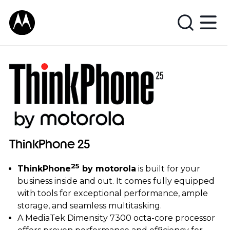
T
h
i
n
k
P
h
ThinkPhone 25
o
n
25
ThinkPhone
by motorola
is built for your
e
business inside and out. It comes fully equipped
with tools for exceptional performance, ample
2
storage, and seamless multitasking.
A MediaTek Dimensity 7300 octa-core processor
5