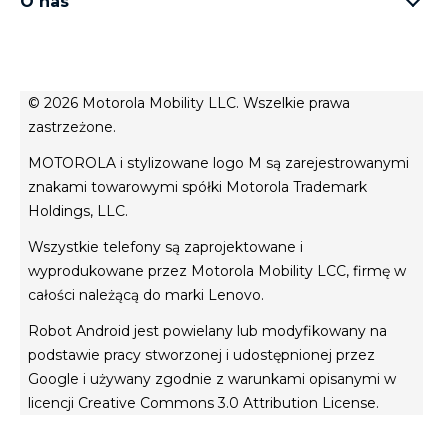
O nas
słuchawki
rodzina moto e
o Motorola
moto tag
o Motorola
conditions of sale
© 2026 Motorola Mobility LLC. Wszelkie prawa
polityka prywatności
zastrzeżone.
Website Privacy
MOTOROLA i stylizowane logo M są zarejestrowanymi
innowacja
znakami towarowymi spółki Motorola Trademark
Cookies
Holdings, LLC.
polityka prywatności
Wszystkie telefony są zaprojektowane i
wyprodukowane przez Motorola Mobility LCC, firmę w
całości należącą do marki Lenovo.
Robot Android jest powielany lub modyfikowany na
podstawie pracy stworzonej i udostępnionej przez
Google i używany zgodnie z warunkami opisanymi w
licencji Creative Commons 3.0 Attribution License.