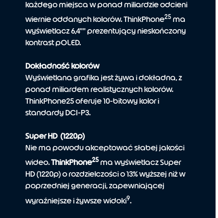
każdego miejsca w ponad miliardzie odcieni
25
wiernie oddanych kolorów. ThinkPhone
ma
wyświetlacz 6,4"" prezentujący nieskończony
kontrast pOLED.
Dokładność kolorów
Wyświetlana grafika jest żywa i dokładna, z
ponad miliardem realistycznych kolorów.
ThinkPhone25 oferuje 10-bitowy kolor i
standardy DCI-P3.
Super HD (1220p)
Nie ma powodu akceptować słabej jakości
25
wideo.
ThinkPhone
ma wyświetlacz Super
HD (1220p) o rozdzielczości o 13% wyższej niż w
poprzedniej generacji, zapewniającej
9
wyraźniejsze i żywsze widoki
.