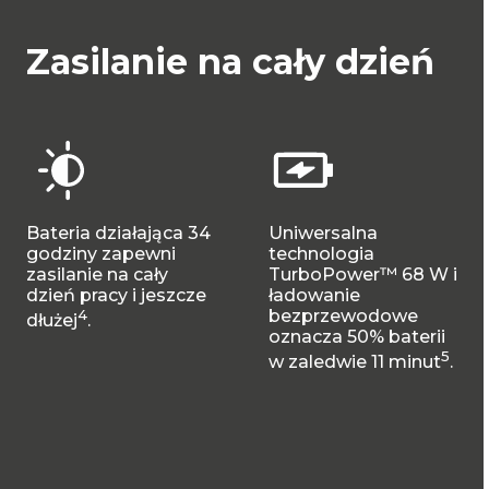
Zasilanie na cały dzień
Bateria działająca 34
Uniwersalna
godziny zapewni
technologia
zasilanie na cały
TurboPower™ 68 W i
dzień pracy i jeszcze
ładowanie
4
bezprzewodowe
dłużej
.
oznacza 50% baterii
5
w zaledwie 11 minut
.