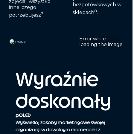
zdjęcia i wszystko
bezgotówkowych w
inne, czego
8
sklepach
.
7
potrzebujesz
.
Wyraźnie
doskonały
pOLED
Wyświetlaj zasoby marketingowe swojej
organizacji w dowolnym momencie i z