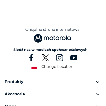
Oficjalna strona internetowa
Śledź nas w mediach społecznościowych
Change Location
Produkty
rodzina motorola razr
Akcesoria
rodzina motorola edge
wszystkie akcesoria
rodzina moto g