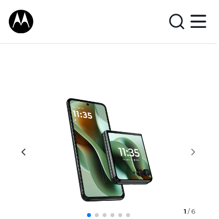
1
/ 6