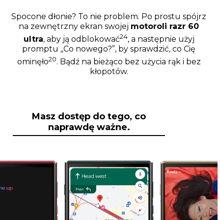
Spocone dłonie? To nie problem. Po prostu spójrz
na zewnętrzny ekran swojej
motoroli razr 60
24
ultra
, aby ją odblokować
, a następnie użyj
promptu „Co nowego?”, by sprawdzić, co Cię
20
ominęło
. Bądź na bieżąco bez użycia rąk i bez
kłopotów.
Masz dostęp do tego, co
naprawdę ważne.