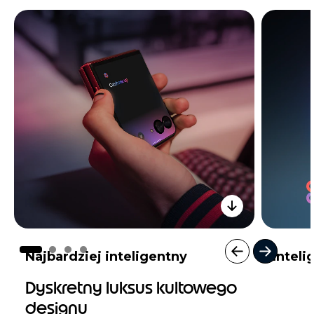
1
of
4
Najbardziej inteligentny
Inteli
wyświetlacz zewnętrzny
było 
Dyskretny luksus kultowego
designu