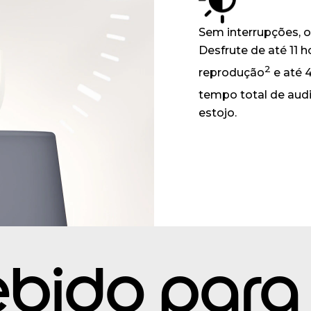
Sem interrupções, o
Desfrute de até 11 h
2
reprodução
e até 
tempo total de aud
estojo.
bido para 