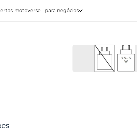
ertas
motoverse
para negócios
ões