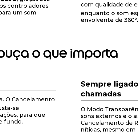
com qualidade de e
os controladores
 para um som
enquanto o som esp
envolvente de 360°.
 ouça o que importa
Sempre ligado
chamadas
ja. O Cancelamento
usta-se
O Modo Transparênc
ações, para que
sons externos e o 
de fundo.
Cancelamento de R
nítidas, mesmo em 