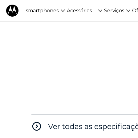
t
smartphones
Acessórios
Serviços
Of
e
d
e
n
it
i
Ver todas as especificaç