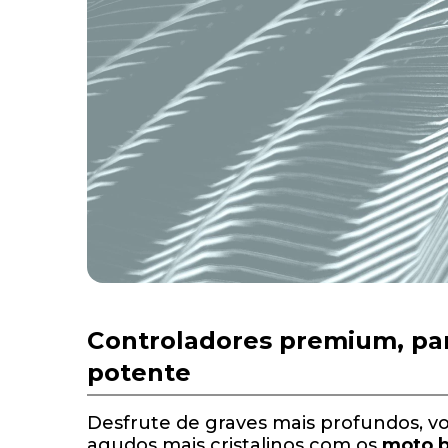
Controladores premium, pa
potente
Desfrute de graves mais profundos, vo
agudos mais cristalinos com os
moto b