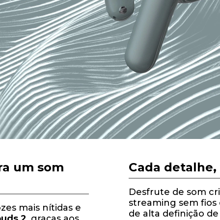
ra um som
Cada detalhe, 
Desfrute de som cri
streaming sem fios 
zes mais nítidas e
de alta definição d
uds 2
, graças aos