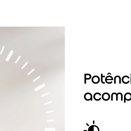
Potênc
acompa