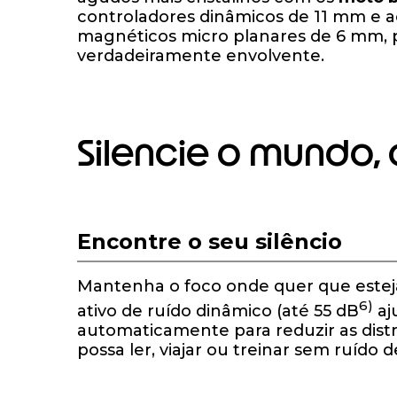
controladores dinâmicos de 11 mm e a
magnéticos micro planares de 6 mm,
verdadeiramente envolvente.
Silencie o mundo,
I
t
e
Encontre o seu silêncio
m
1
o
Mantenha o foco onde quer que este
f
6)
ativo de ruído dinâmico (até 55 dB
aj
1
automaticamente para reduzir as distr
possa ler, viajar ou treinar sem ruído 