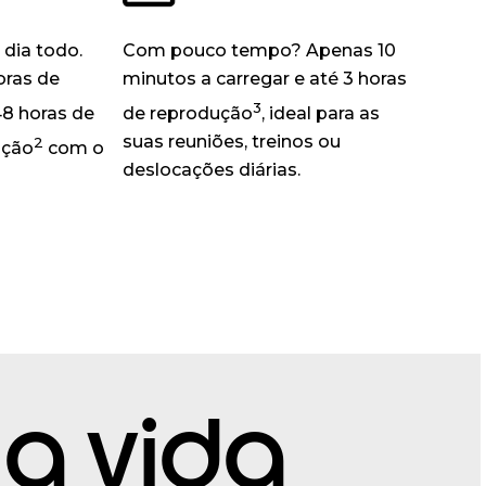
 dia todo.
Com pouco tempo? Apenas 10
oras de
minutos a carregar e até 3 horas
3
48 horas de
de reprodução
, ideal para as
suas reuniões, treinos ou
2
ição
com o
deslocações diárias.
a vida