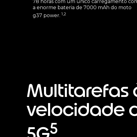
78 horas com um único carregamento co
a enorme bateria de 7000 mAh do moto
1,2
g37 power.
Multitarefas 
velocidade 
5
5G