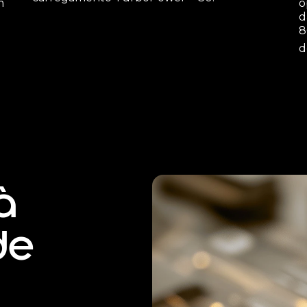
m
o
d
8
d
à
de