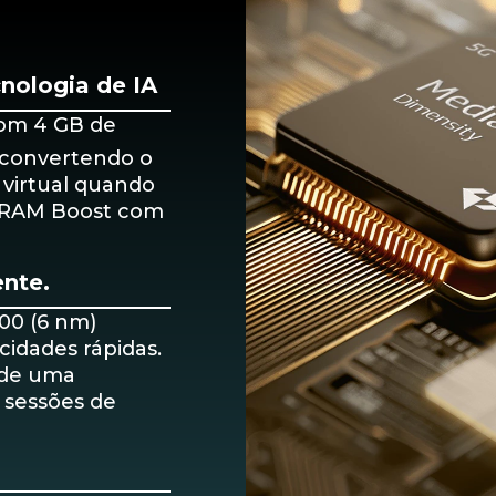
nologia de IA
com 4 GB de
, convertendo o
virtual quando
o RAM Boost com
ente.
00 (6 nm)
cidades rápidas.
 de uma
 sessões de