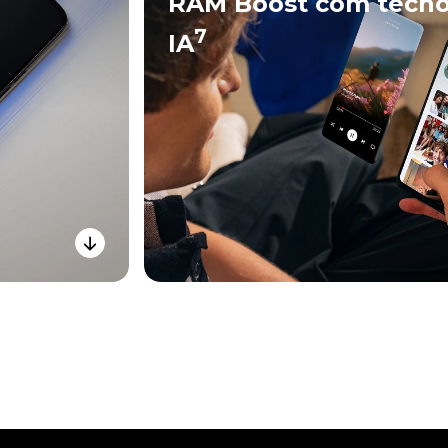
RAM Boost com tecno
7
IA