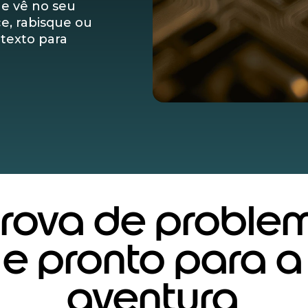
e vê no seu
ce, rabisque ou
texto para
prova de proble
e pronto para a
aventura