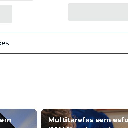
ões
sem
Multitarefas sem esf