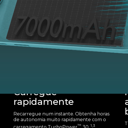
Carregue
rapidamente
Recarregue num instante. Obtenha horas
de autonomia muito rapidamente com o
T
™
1,3
carregamento TurboPower
30.