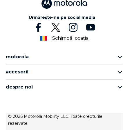
Urmărește-ne pe social media
Schimbă locația
motorola
motorola razr family
accesorii
motorola edge family
toate accesoriile
motorola g family
despre noi
căști
moto e family
despre motorola
moto tag
despre lenovo
conditions of sale
© 2026 Motorola Mobility LLC. Toate drepturile
termenii de utilizare
rezervate