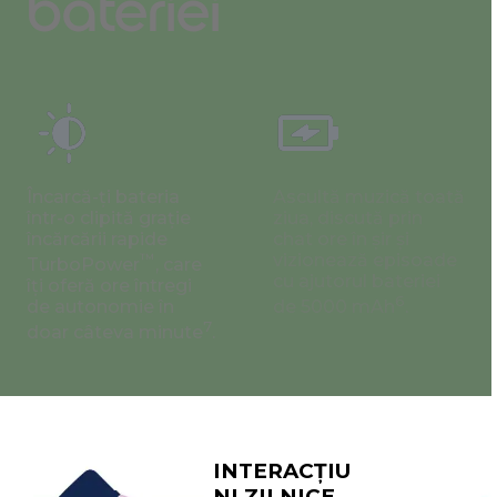
bateriei
Încarcă-ți bateria
Ascultă muzică toată
într-o clipită grație
ziua, discută prin
încărcării rapide
chat ore în șir și
™
vizionează episoade
TurboPower
, care
cu ajutorul bateriei
îți oferă ore întregi
6
de autonomie în
de 5000 mAh
.
7
doar câteva minute
.
INTERACȚIU
NI ZILNICE