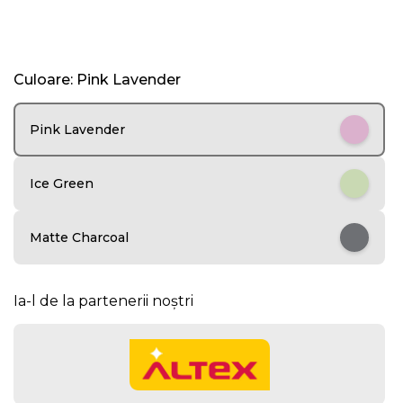
I
Culoare: Pink Lavender
t
e
m
Pink Lavender
1
o
f
Ice Green
5
Matte Charcoal
Ia-l de la partenerii noștri