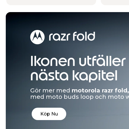
motorola signature
och
moto bud
®
med Crystals by Swarovski
och S
Läs Mer
Ikonen utfäller 
nästa kapitel
Gör mer med
motorola razr fold
med moto buds loop och moto wa
Köp Nu