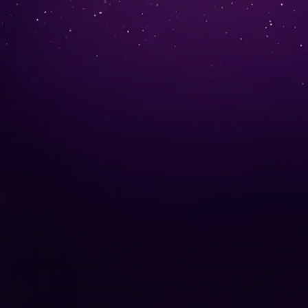
Håll stilen.
Fånga konsten
Introducerar
Collections ™ från 
motorola edge 70 pro
i ett pake
watch fit
Köp Nu