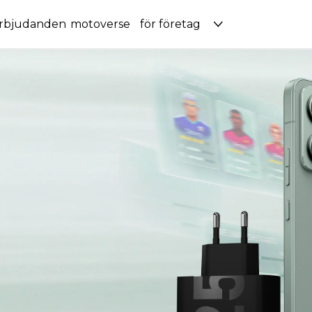
rbjudanden
motoverse
för företag