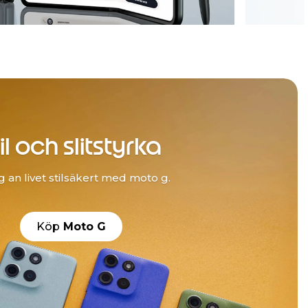
il och slitstyrka
g an livet stilsäkert med moto g.
Köp
Moto G