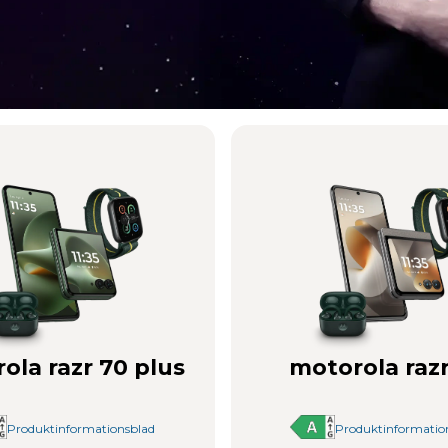
levelse,
y
ola razr 70 plus
motorola razr
Produktinformationsblad
Produktinformatio
n i Brilliant Collection –