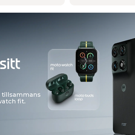
s 2 plus
, dekorerade
ound by Bose
sitt
,
tillsammans
tch fit.