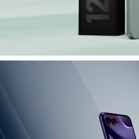
hastighet
olig prestanda och få
in gamla smartphone.