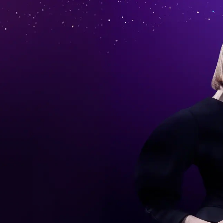
.
Motorola
med
t med moto