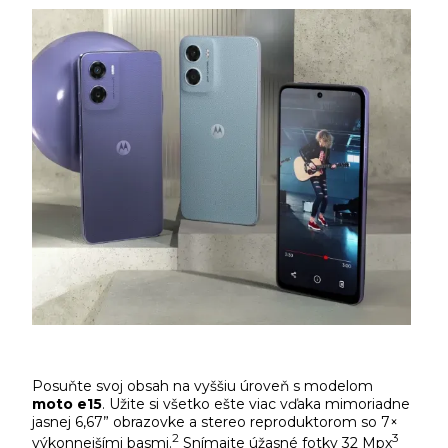
Posuňte svoj obsah na vyššiu úroveň s modelom
moto e15
. Užite si všetko ešte viac vďaka mimoriadne
jasnej 6,67” obrazovke a stereo reproduktorom so 7×
2
3
výkonnejšími basmi.
Snímajte úžasné fotky 32 Mpx