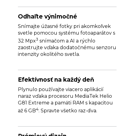
Odhaľte výnimočné
Snímajte úžasné fotky pri akomkoľvek
svetle pomocou systému fotoaparátov s
3
32 Mpx
snímačom a AI a rýchlo
zaostrujte vďaka dodatočnému senzoru
intenzity okolitého svetla.
Efektívnosť na každý deň
Plynulo používajte viacero aplikácií
naraz vďaka procesoru MediaTek Helio
G81 Extreme a pamäti RAM s kapacitou
4
až 6 GB
. Spravte všetko raz-dva.