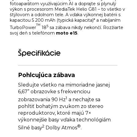
fotoaparátom využívajúcim AI a doprajte si plynulý
výkon s procesorom MediaTek Helio G81 – to všetko v
štýlovom a odolnom tele. A vďaka výkonnej batérii s
kapacitou 5 200 mAh (typická kapacita)* a nabíjaním
TM
5
TurboPower
18
sa zábava nikdy nekončí. Rozžiarte
svoj deň s telefónom
moto e15
.
Špecifikácie
Pohlcujúca zábava
Sledujte všetko na mimoriadne jasnej
6,67” obrazovke s frekvenciou
1
zobrazovania 90 Hz
a nechajte sa
pohltiť bohatým zvukom zo stereo
reproduktorov, ktoré majú 7×
výkonnejšie basy vďaka technológiám
2
®
Silné basy
Dolby Atmos
.