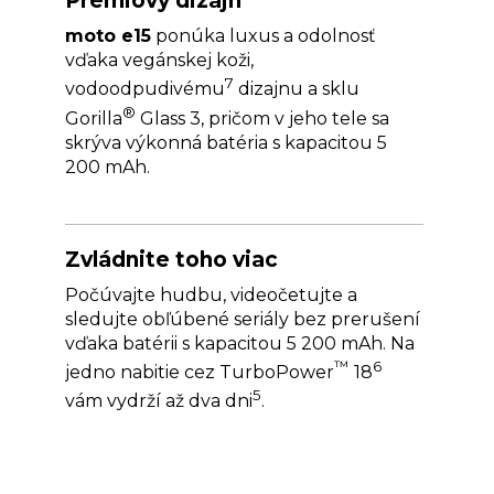
Prémiový dizajn
moto e15
ponúka luxus a odolnosť
vďaka vegánskej koži,
7
vodoodpudivému
dizajnu a sklu
®
Gorilla
Glass 3, pričom v jeho tele sa
skrýva výkonná batéria s kapacitou 5
200 mAh.
Zvládnite toho viac
Počúvajte hudbu, videočetujte a
sledujte obľúbené seriály bez prerušení
vďaka batérii s kapacitou 5 200 mAh. Na
™
6
jedno nabitie cez TurboPower
18
5
vám vydrží až dva dni
.