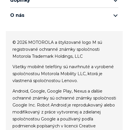
doplnky
rad moto edge
všetko príslušenstvo
rad moto g
O nás
moto buds
rad moto e
o spoločnosti Motorola
moto tag
o spoločnosti Lenovo
© 2026 MOTOROLA a štylizované logo M sú
conditions of sale
registrované ochranné známky spoločnosti
terms of use
Motorola Trademark Holdings, LLC
Website Privacy
Všetky mobilné telefóny sú navrhnuté a vyrobené
Innovation
spoločnosťou Motorola Mobility LLC, ktorá je
Cookies
vlastnená spoločnosťou Lenovo.
zásady ochrany osobných údajov
Android, Google, Google Play, Nexus a ďalšie
ochranné známky sú ochranné známky spoločnosti
Google Inc. Robot Android je reprodukovaný alebo
modifikovaný z práce vytvorenej a zdielanej
spoločnosťou Google a používaný podľa
podmienok popísaných v licencii Creative