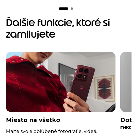
I
t
e
m
Ďalšie funkcie, ktoré si
2
o
zamilujete
f
2
Miesto na všetko
Dot
nez
Majte svoje obľúbené fotografie, videá,