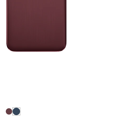
PANTONE
Zinfandel
Hlboká vínovo červená základná farba
sa spája so živými akcentmi Sangria a
poskytuje vzhľad, ktorý vyvažuje
sofistikovanosť a odvážnu osobnosť.