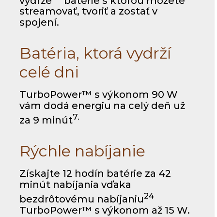
výdrže
batérie s ktorou môžete
streamovať, tvoriť a zostať v
spojení.
Batéria, ktorá vydrží
celé dni
TurboPower™ s výkonom 90 W
vám dodá energiu na celý deň už
7.
za 9 minút
Rýchle nabíjanie
Získajte 12 hodín batérie za 42
minút nabíjania vďaka
24
bezdrôtovému nabíjaniu
TurboPower™ s výkonom až 15 W.