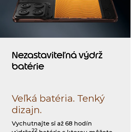
Nezastaviteľná výdrž
batérie
Veľká batéria. Tenký
dizajn.
Vychutnajte si až 68 hodín
22