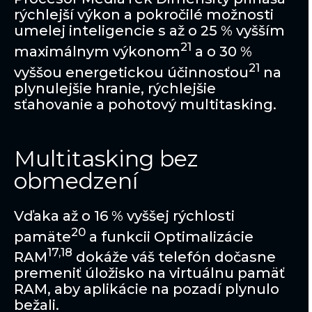
rýchlejší výkon a pokročilé možnosti
umelej inteligencie s až o 25 % vyšším
21
maximálnym výkonom
a o 30 %
21
vyššou energetickou účinnosťou
na
plynulejšie hranie, rýchlejšie
sťahovanie a pohotový multitasking.
Multitasking bez
obmedzení
Vďaka až o 16 % vyššej rýchlosti
20
pamäte
a funkcii Optimalizácie
17,18
RAM
dokáže váš telefón dočasne
premeniť úložisko na virtuálnu pamäť
RAM, aby aplikácie na pozadí plynulo
bežali.