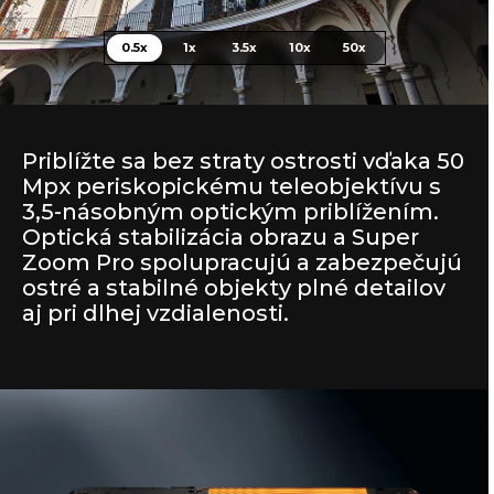
0.5x
1x
3.5x
10x
50x
Priblížte sa bez straty ostrosti vďaka 50
Mpx periskopickému teleobjektívu s
3,5-násobným optickým priblížením.
Optická stabilizácia obrazu a Super
Zoom Pro spolupracujú a zabezpečujú
ostré a stabilné objekty plné detailov
aj pri dlhej vzdialenosti.