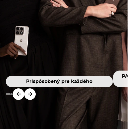
PA
Prispôsobený pre každého