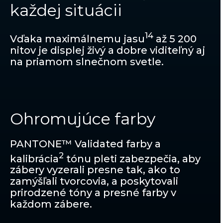
každej situácii
14
Vďaka maximálnemu jasu
až 5 200
nitov je displej živý a dobre viditeľný aj
na priamom slnečnom svetle.
Ohromujúce farby
PANTONE™ Validated farby a
2
kalibrácia
tónu pleti zabezpečia, aby
zábery vyzerali presne tak, ako to
zamýšľali tvorcovia, a poskytovali
prirodzené tóny a presné farby v
každom zábere.