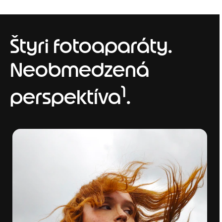
Štyri fotoaparáty.
Neobmedzená
1
perspektíva
.
I
t
e
m
1
o
f
1