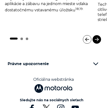
aplikácie a zábavu na jednom mieste vďaka
Tech
18,19.
citli
dostatočnému vstavanému úložisku
telef
strie
I
t
e
m
Právne upozornenie
1
o
f
3
Oficiálna webstránka
Sledujte nás na sociálnych sieťach