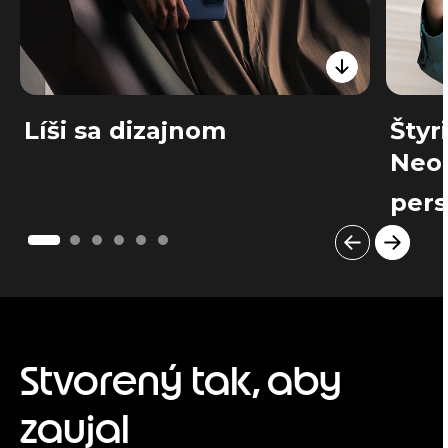
Líši sa dizajnom
Štyr
Neo
pers
I
t
e
m
1
o
Stvorený tak, aby
f
6
zaujal