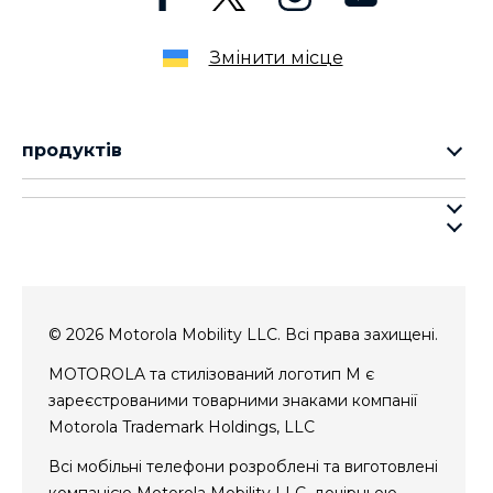
Змінити місце
продуктів
cерія motorola razr
cерія motorola edge
про motorola
cерія moto g
про lenovo
cерія moto e
умови продажу
умови використання веб-сайту
© 2026 Motorola Mobility LLC. Всі права захищені.
Авторизований сервісний центр
MOTOROLA та стилізований логотип M є
зареєстрованими товарними знаками компанії
Motorola Trademark Holdings, LLC
Всі мобільні телефони розроблені та виготовлені