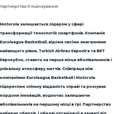
партнерства й ліцензування.
Motorola залишається лідером у сфері
трансформації технологій смартфонів. Компанія
Euroleague Basketball, відома своїми змаганнями
найвищого рівня, Turkish Airlines Євроліга та BKT
Єврокубок, ставить на перше місце вболівальників і
унікальну атмосферу матчів. Співпраця між
компаніями Euroleague Basketball і Motorola
підкреслює спільну відданість справі та розсуває
кордони інновацій, водночас залишаючи
вболівальників на першому місці в грі. Партнерство
набирає обертів, і обидві організації в захваті від