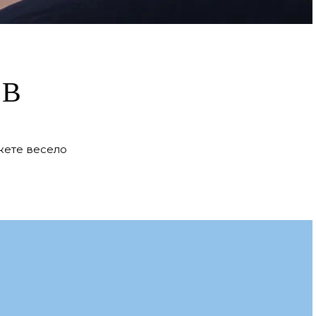
 В
ожете весело