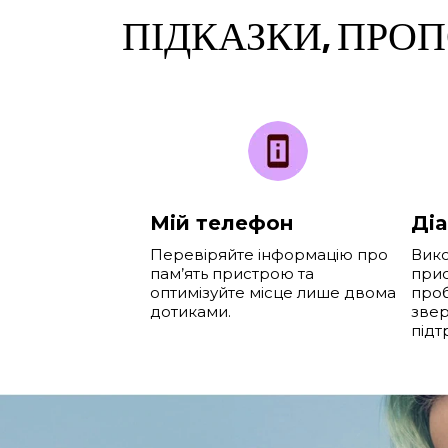
ПІДКАЗКИ, ПРОП
Мій телефон
Діа
Перевіряйте інформацію про
Вико
пам’ять пристрою та
прис
оптимізуйте місце лише двома
проб
дотиками.
звер
підт