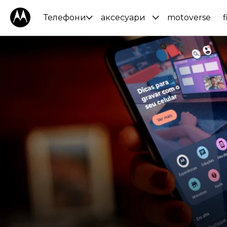
Телефони
аксесуари
motoverse
f