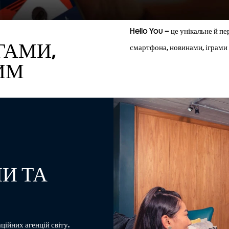
Hello You – це унікальне й п
ГАМИ,
смартфона, новинами, іграми 
ИМ
И ТА
ційних агенцій світу.