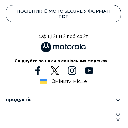
ПОСІБНИК ІЗ MOTO SECURE У ФОРМАТІ
PDF
Офіційний веб-сайт
Слідкуйте за нами в соціальних мережах
Змінити місце
продуктів
cерія motorola razr
cерія motorola edge
про motorola
cерія moto g