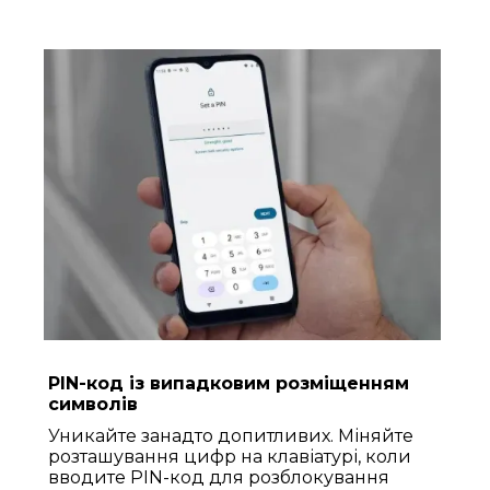
PIN-код із випадковим розміщенням
символів
Уникайте занадто допитливих. Міняйте
розташування цифр на клавіатурі, коли
вводите PIN-код для розблокування