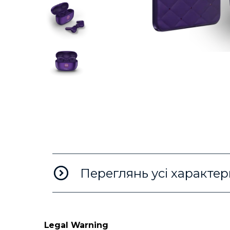
I
t
e
m
1
o
f
6
Переглянь усі характе
Legal Warning