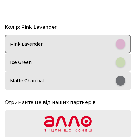
I
Колір: Pink Lavender
t
e
m
Pink Lavender
1
o
f
Ice Green
5
Matte Charcoal
Отримайте це від наших партнерів