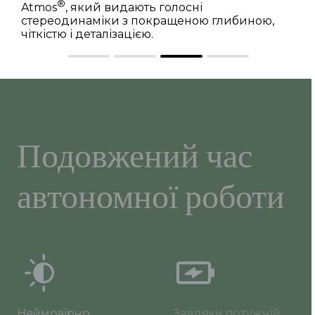
®
Atmos
, який видають голосні
стереодинаміки з покращеною глибиною,
чіткістю і деталізацією.
Подовжений час
автономної роботи
Неймовірно
Завдяки потужній