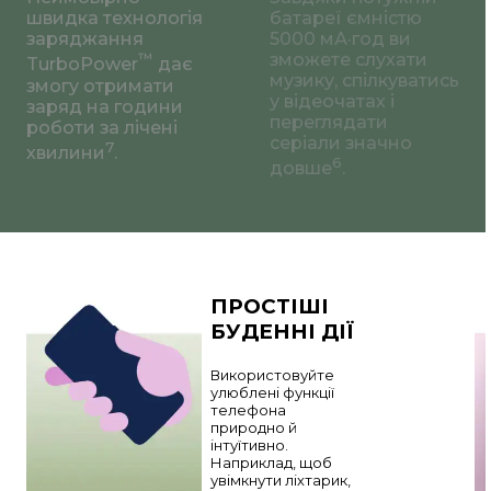
швидка технологія
батареї ємністю
заряджання
5000 мА·год ви
™
зможете слухати
TurboPower
дає
музику, спілкуватись
змогу отримати
у відеочатах і
заряд на години
переглядати
роботи за лічені
серіали значно
7
хвилини
.
6
довше
.
ПРОСТІШІ
БУДЕННІ ДІЇ
Використовуйте
улюблені функції
телефона
природно й
інтуїтивно.
Наприклад, щоб
увімкнути ліхтарик,