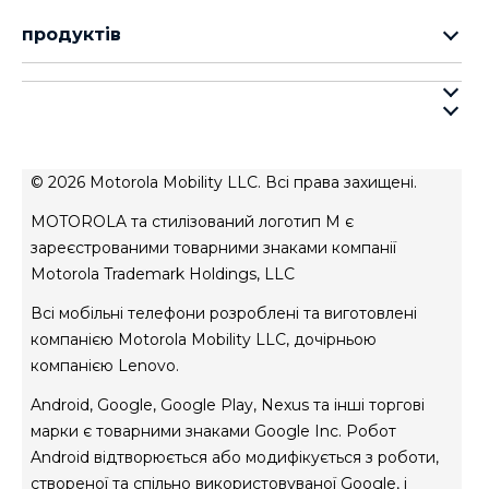
продуктів
cерія motorola razr
cерія motorola edge
про motorola
cерія moto g
про lenovo
cерія moto e
умови продажу
© 2026 Motorola Mobility LLC. Всі права захищені.
умови використання веб-сайту
MOTOROLA та стилізований логотип M є
Авторизований сервісний центр
зареєстрованими товарними знаками компанії
Motorola Trademark Holdings, LLC
Всі мобільні телефони розроблені та виготовлені
компанією Motorola Mobility LLC, дочірньою
компанією Lenovo.
Android, Google, Google Play, Nexus та інші торгові
марки є товарними знаками Google Inc. Робот
Android відтворюється або модифікується з роботи,
створеної та спільно використовуваної Google, і