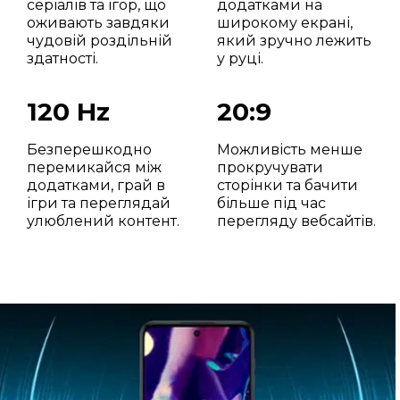
серіалів та ігор, що
додатками на
оживають завдяки
широкому екрані,
чудовій роздільній
який зручно лежить
здатності.
у руці.
120 Hz
20:9
Безперешкодно
Можливість менше
перемикайся між
прокручувати
додатками, грай в
сторінки та бачити
ігри та переглядай
більше під час
улюблений контент.
перегляду вебсайтів.