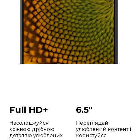
Full HD+
6.5"
Насолоджуйся
Переглядай
кожною дрібною
улюблений контент і
деталлю улюблених
користуйся