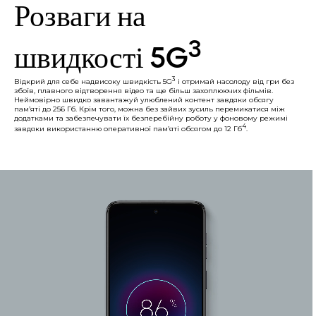
Розваги на
3
швидкості 5G
3
Відкрий для себе надвисоку швидкість 5G
і отримай насолоду від гри без
збоїв, плавного відтворення відео та ще більш захоплюючих фільмів.
Неймовірно швидко завантажуй улюблений контент завдяки обсягу
пам’яті до 256 Гб. Крім того, можна без зайвих зусиль перемикатися між
додатками та забезпечувати їх безперебійну роботу у фоновому режимі
4
завдяки використанню оперативної пам’яті обсягом до 12 Гб
.