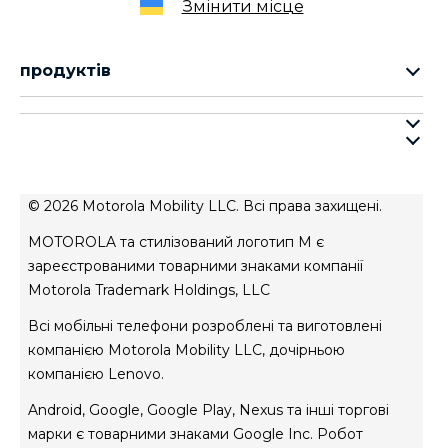
Змінити місце
продуктів
cерія motorola razr
cерія motorola edge
про motorola
cерія moto g
про lenovo
cерія moto e
умови продажу
© 2026 Motorola Mobility LLC. Всі права захищені.
умови використання веб-сайту
MOTOROLA та стилізований логотип M є
Авторизований сервісний центр
зареєстрованими товарними знаками компанії
Motorola Trademark Holdings, LLC
Всі мобільні телефони розроблені та виготовлені
компанією Motorola Mobility LLC, дочірньою
компанією Lenovo.
Android, Google, Google Play, Nexus та інші торгові
марки є товарними знаками Google Inc. Робот