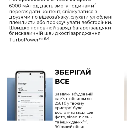
4
6000 мА·год дасть змогу годинами
переглядати контент, спілкуватися з
друзями по відеозв’язку, слухати улюблені
плейлисти або прокручувати вебсторінки.
Швидко поповнюй заряд батареї завдяки
блискавичній швидкості заряджання
8,4
TurboPower™
.
ЗБЕРІГАЙ
ВСЕ
Завдяки вбудованій
пам’яті обсягом до
256 Гб у твоєму
пристрої буде
достатньо місця для
фото, відео, пісень
4,5
та інших даних
.
Збільшуй обсяг