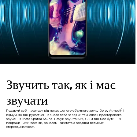
Звучить так, як і має
звучати
1
Подаруй собі насолоду від покращеного об’ємного звуку Dolby Atmos®
і
відчуй, як він рухається навколо тебе завдяки технології просторового
звучання Moto Spatial Sound. Почуй звук таким, яким він має бути — з
покращеними басами, вокалом і чистотою завдяки великим
стереодинамікам.