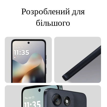
m
1
Розроблений для
o
f
4
більшого