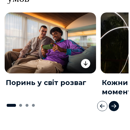
Поринь у світ розваг
Кожни
момен
I
t
e