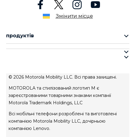
Змінити місце
продуктів
cерія motorola razr
cерія motorola edge
про motorola
cерія moto g
про lenovo
cерія moto e
умови продажу
© 2026 Motorola Mobility LLC. Всі права захищені.
умови використання веб-сайту
MOTOROLA та стилізований логотип M є
Авторизований сервісний центр
зареєстрованими товарними знаками компанії
Motorola Trademark Holdings, LLC
Всі мобільні телефони розроблені та виготовлені
компанією Motorola Mobility LLC, дочірньою
компанією Lenovo.