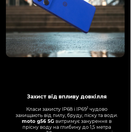
Захист від впливу довкілля
1
Класи захисту IP68 і IP69
чудово
захищають від пилу, бруду, піску та води.
moto g56 5G
витримує занурення в
прісну воду на глибину до 1,5 метра