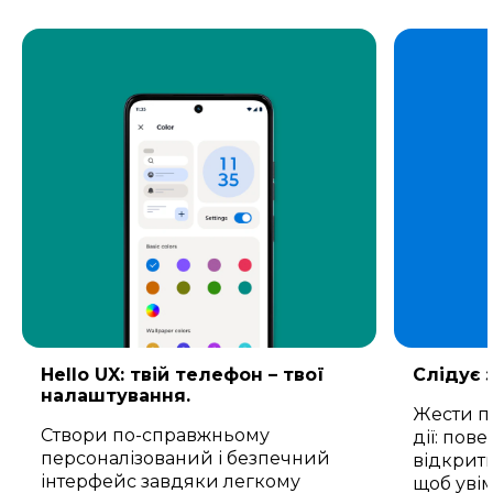
Hello UX: твій телефон – твої
Слідує 
налаштування.
Жести п
Створи по-справжньому
дії: пов
персоналізований і безпечний
відкрити
інтерфейс завдяки легкому
щоб увім