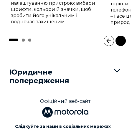
налаштуванню пристрою: вибери
торкнися
шрифти, кольори й значки, щоб
телефон
зробити його унікальним і
– і все 
водночас захищеним.
природн
I
t
e
m
Юридичне
1
o
попередження
f
3
Офіційний веб-сайт
Слідкуйте за нами в соціальних мережах