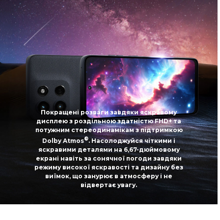
Покращені розваги завдяки яскравому
дисплею з роздільною здатністю FHD+ та
потужним стереодинамікам з підтримкою
®
Dolby Atmos
. Насолоджуйся чіткими і
яскравими деталями на 6,67-дюймовому
екрані навіть за сонячної погоди завдяки
режиму високої яскравості та дизайну без
виїмок, що занурює в атмосферу і не
відвертає увагу.