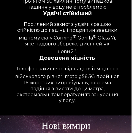
протягом 30 хвилин, тому випадкові
падіння у воду не є проблемою.
Удвічі стійкіший
Посилений захист з удвічі кращою
стійкістю до падінь і подряпин завдяки
®
®
міцному склу Corning
Gorilla
Glass 7i,
яке надовго збереже дисплей як
3
новий
.
Доведена міцність
Телефон захищено від падінь із міцністю
2
військового рівня
. moto g56 5G пройшов
16 жорстких випробувань, зокрема
падіння з висоти до 1,2 метра,
екстремальні температури та занурення
у воду.
Нові виміри