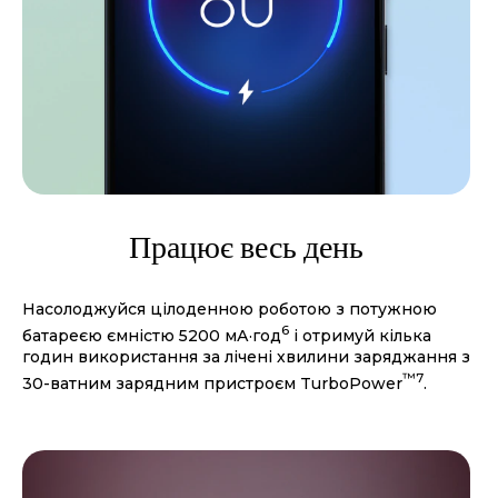
Працює весь день
Насолоджуйся цілоденною роботою з потужною
6
батареєю ємністю 5200 мА·год
і отримуй кілька
годин використання за лічені хвилини заряджання з
™
7
30-ватним зарядним пристроєм TurboPower
.