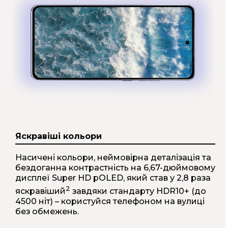
t
e
m
1
o
f
1
Яскравіші кольори
Насичені кольори, неймовірна деталізація та
бездоганна контрастність на 6,67-дюймовому
дисплеї Super HD pOLED, який став у 2,8 раза
2
яскравіший
завдяки стандарту HDR10+ (до
4500 ніт) – користуйся телефоном на вулиці
без обмежень.