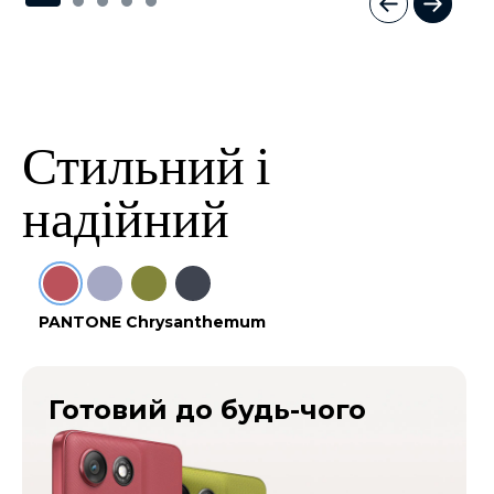
I
t
e
m
1
o
Стильний і
f
5
надійний
PANTONE Chrysanthemum
Готовий до будь-чого