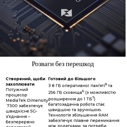
Розваги без перешкод
Створений, щоби
Готовий до більшого
захоплювати
8
З 8 ГБ оперативної пам’яті
та
Потужний
6
256 ГБ сховища
(з можливістю
процесор
7
розширення до 1 ТБ
)
MediaTek Dimensity
багатозадачна робота стає
7300 забезпечує
швидшою та зручнішою.
швидкісне 5G-
Технологія збільшення RAM
з’єднання –
забезпечує плавне перемикання
безперервно
між додатками, за потреби