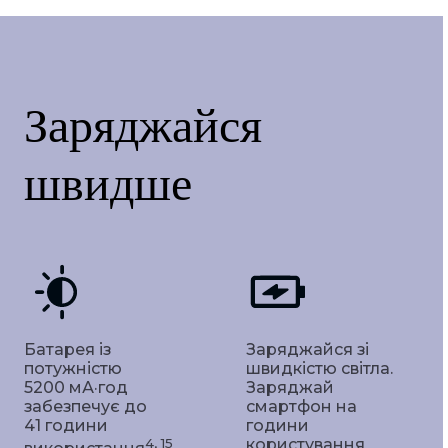
Заряджайся
швидше
Батарея із
Заряджайся зі
потужністю
швидкістю світла.
5200 мА·год
Заряджай
забезпечує до
смартфон на
41 години
години
4, 15
користування