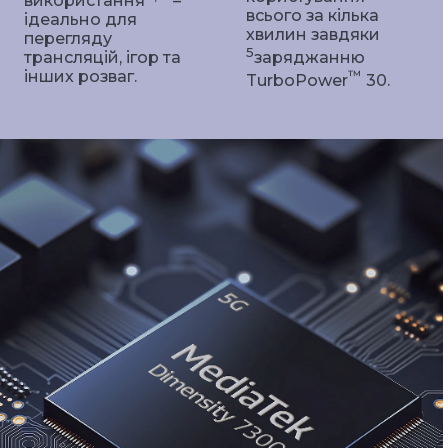
використання
–
всього за кілька
ідеально для
хвилин завдяки
перегляду
5
трансляцій, ігор та
заряджанню
інших розваг.
™
TurboPower
30.