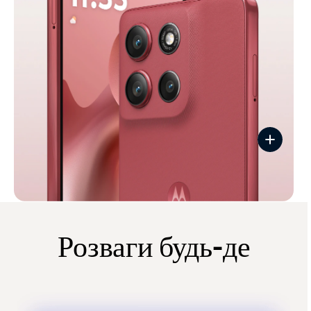
Розваги будь-де
I