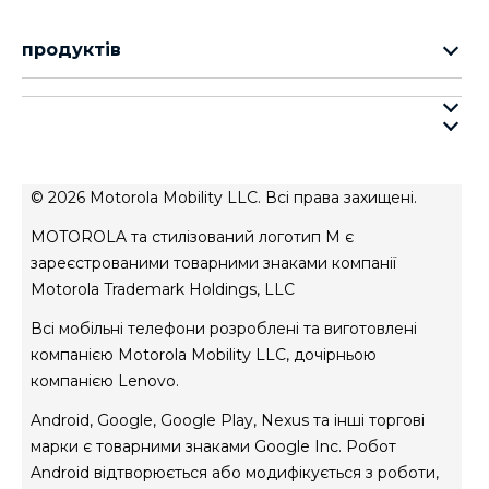
продуктів
cерія motorola razr
cерія motorola edge
про motorola
cерія moto g
про lenovo
cерія moto e
умови продажу
© 2026 Motorola Mobility LLC. Всі права захищені.
умови використання веб-сайту
MOTOROLA та стилізований логотип M є
Авторизований сервісний центр
зареєстрованими товарними знаками компанії
Motorola Trademark Holdings, LLC
Всі мобільні телефони розроблені та виготовлені
компанією Motorola Mobility LLC, дочірньою
компанією Lenovo.
Android, Google, Google Play, Nexus та інші торгові
марки є товарними знаками Google Inc. Робот
Android відтворюється або модифікується з роботи,