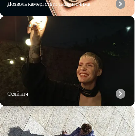
Дозволь камері стати твоїми очима
Осяй ніч