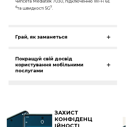
чипсета Mediatek 7030, підключенню Wi-Fi 6E
6
7
та швидкості 5G
.
Грай, як заманеться
Покращуй свій досвід
користування мобільними
послугами
ЗАХИСТ
КОНФІДЕНЦ
ІЙНОСТІ