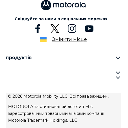
Слідкуйте за нами в соціальних мережах
Змінити місце
продуктів
cерія motorola razr
cерія motorola edge
про motorola
cерія moto g
про lenovo
cерія moto e
умови продажу
© 2026 Motorola Mobility LLC. Всі права захищені.
умови використання веб-сайту
MOTOROLA та стилізований логотип M є
Авторизований сервісний центр
зареєстрованими товарними знаками компанії
Motorola Trademark Holdings, LLC