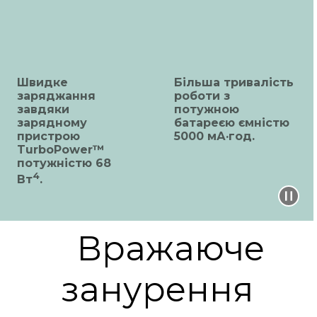
Швидке
Більша тривалість
заряджання
роботи з
завдяки
потужною
зарядному
батареєю ємністю
пристрою
5000 мА·год.
TurboPower™
потужністю 68
4
Вт
.
Вражаюче
занурення