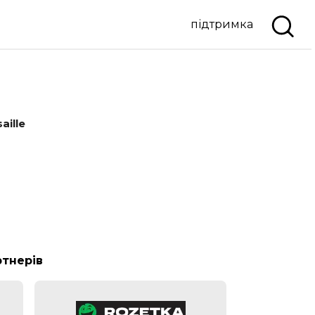
підтримка
aille
ртнерів