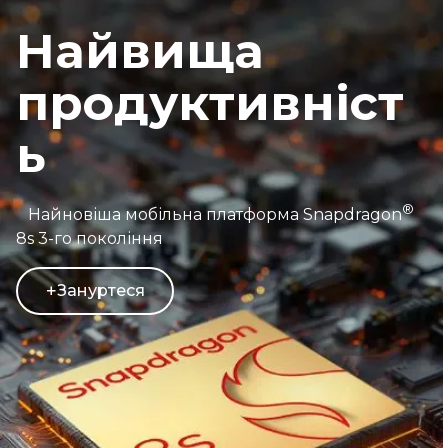
Найвища
продуктивніст
ь
®
Найновіша мобільна платформа Snapdragon
8s 3-го покоління
Зануртеся