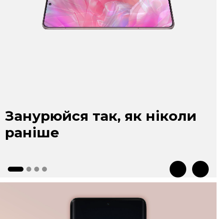
Бездоганна графіка
Відчуй надзвичайну плавність рухів і
насолоджуйся бездоганним прокручуванням та
іграми завдяки дивовижній частоті оновлення
екрана в 144 Гц.