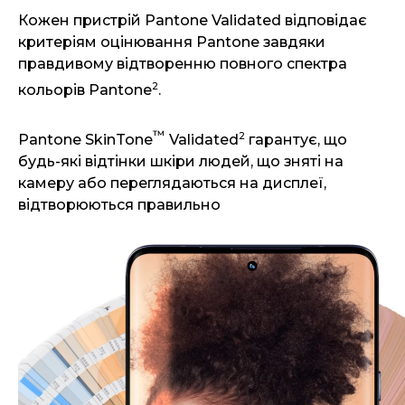
Кожен пристрій Pantone Validated відповідає
критеріям оцінювання Pantone завдяки
правдивому відтворенню повного спектра
2
кольорів Pantone
.
™
2
Pantone SkinTone
Validated
гарантує, що
будь-які відтінки шкіри людей, що зняті на
камеру або переглядаються на дисплеї,
відтворюються правильно