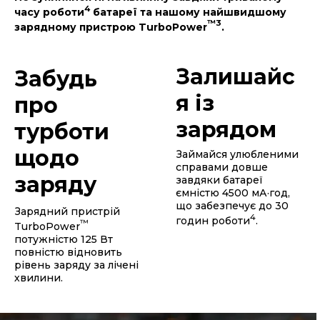
Не зупиняйся ні на хвилину завдяки тривалому
4
часу роботи
батареї та нашому найшвидшому
™
3
зарядному пристрою TurboPower
.
Залишайс
Забудь
я із
про
зарядом
турботи
щодо
Займайся улюбленими
справами довше
заряду
завдяки батареї
ємністю 4500 мА·год,
що забезпечує до 30
Зарядний пристрій
4
годин роботи
.
™
TurboPower
потужністю 125 Вт
повністю відновить
рівень заряду за лічені
хвилини.