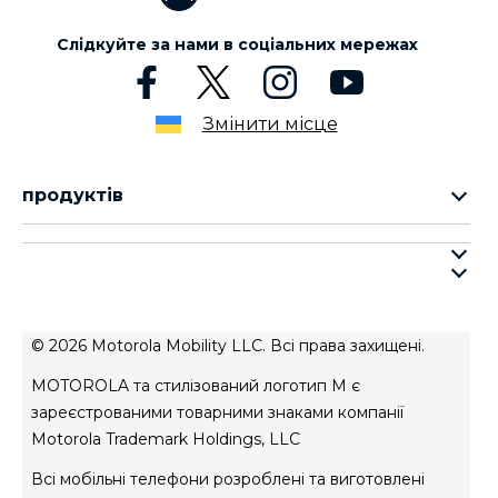
3
Слідкуйте за нами в соціальних мережах
Змінити місце
продуктів
cерія motorola razr
cерія motorola edge
про motorola
cерія moto g
про lenovo
cерія moto e
умови продажу
© 2026 Motorola Mobility LLC. Всі права захищені.
умови використання веб-сайту
MOTOROLA та стилізований логотип M є
Авторизований сервісний центр
зареєстрованими товарними знаками компанії
Motorola Trademark Holdings, LLC