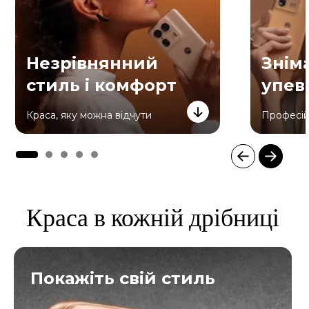
Незрівнянний
Знім
стиль і комфорт
упев
Краса, яку можна відчути
Професійн
I
t
e
Краса в кожній дрібниці
m
1
o
f
5
Покажіть свій стиль