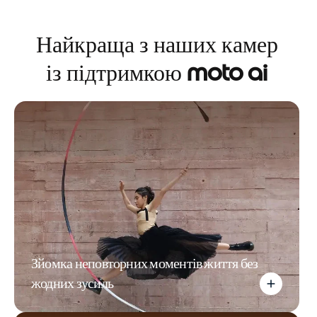
Найкраща з наших камер
із підтримкою
moto ai
Зйомка неповторних моментів життя без
жодних зусиль