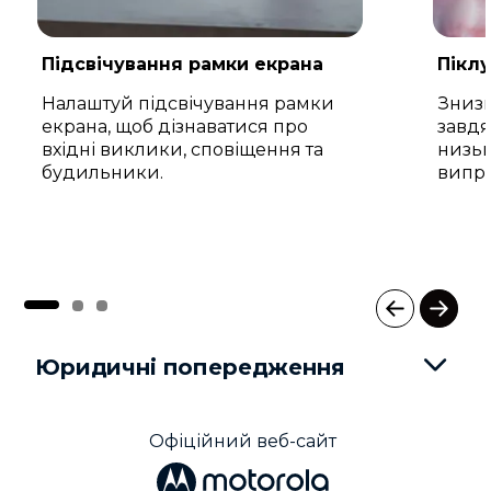
Підсвічування рамки екрана
Піклу
Налаштуй підсвічування рамки
Знизь
екрана, щоб дізнаватися про
завдя
вхідні виклики, сповіщення та
низьк
будильники.
випр
I
t
Юридичні попередження
e
m
1
o
Офіційний веб-сайт
f