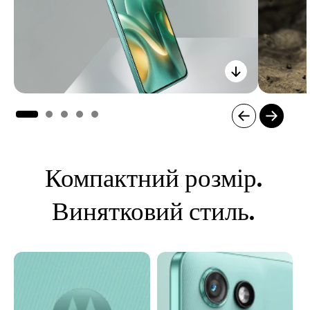
I
t
e
Компактний розмір.
m
1
o
Винятковий стиль.
f
5