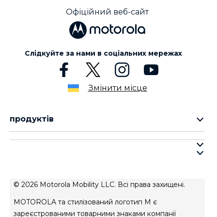
Офіційний веб-сайт
Слідкуйте за нами в соціальних мережах
Змінити місце
продуктів
cерія motorola razr
cерія motorola edge
про motorola
cерія moto g
про lenovo
cерія moto e
умови продажу
© 2026 Motorola Mobility LLC. Всі права захищені.
умови використання веб-сайту
MOTOROLA та стилізований логотип M є
Авторизований сервісний центр
зареєстрованими товарними знаками компанії