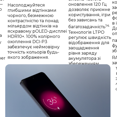
ко
—
оновлення 120 Гц
Насолоджуйтеся
за
о
дозволяє приємне
глибшими відтінками
ре
користування, ігри
чорного, безмежною
фо
без зависань та
контрастністю та понад
в 
14.
мільярдом відтінків на
багатозадачність
До
яскравому pOLED-дисплеї
Технологія LTPO
оп
а
HDR10+. 100% колірного
регулює швидкість
па
охоплення DCI-P3
у
відображення для
ф
забезпечує неймовірну
заощадження
з
точність кольорів будь-
рівня заряду
якого зображення.
R
per
акумулятора зі
за
збереженням
пл
ь
плавності роботи.
ш
ро
в
ть
ак