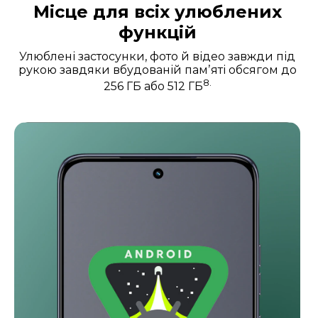
Місце для всіх улюблених
функцій
Улюблені застосунки, фото й відео завжди під
рукою завдяки вбудованій памʼяті обсягом до
8.
256 ГБ або 512 ГБ