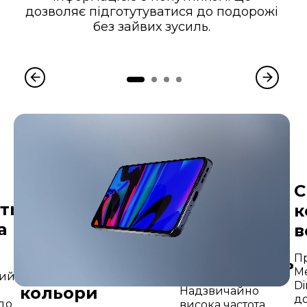
дозволяє підготутуватися до подорожі
без зайвих зусиль.
С
ть
к
а
в
Плавність й
П
органічність
Кінематографічні
Me
вий
Di
кольори
Надзвичайно
д
до
висока частота