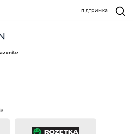
підтримка
azonite
ів