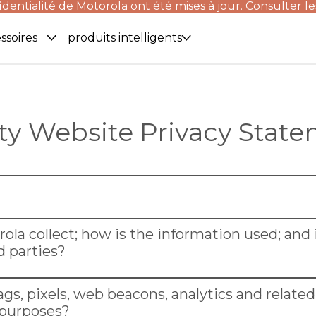
identialité de Motorola ont été mises à jour. Consulter le
ssoires
produits intelligents