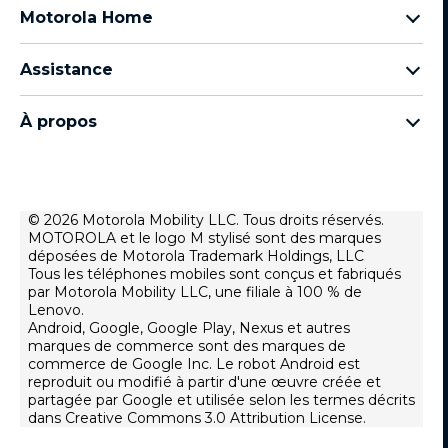
famille razr
Motorola Home
famille motorola edge
Moniteurs pour bébé
famille moto g
Assistance
Casques Bluetooth
Tous les smartphones
Assistance produit
Auto accessories
Chargeurs
À propos
Forums
Modems et passerelles
Motorola
Contactez-nous
Tous les accessoires Motorola
Lenovo
Sécurité à domicile
Conditions de vente
© 2026 Motorola Mobility LLC. Tous droits réservés.
MOTOROLA et le logo M stylisé sont des marques
Conditions d'utilisation
déposées de Motorola Trademark Holdings, LLC
Confidentialité du site Web
Tous les téléphones mobiles sont conçus et fabriqués
par Motorola Mobility LLC, une filiale à 100 % de
Nouvelles
Lenovo.
Android, Google, Google Play, Nexus et autres
Carrières
marques de commerce sont des marques de
Lenovo Cares
commerce de Google Inc. Le robot Android est
reproduit ou modifié à partir d'une œuvre créée et
Confidentialité du produit
partagée par Google et utilisée selon les termes décrits
Executive Team
dans Creative Commons 3.0 Attribution License.