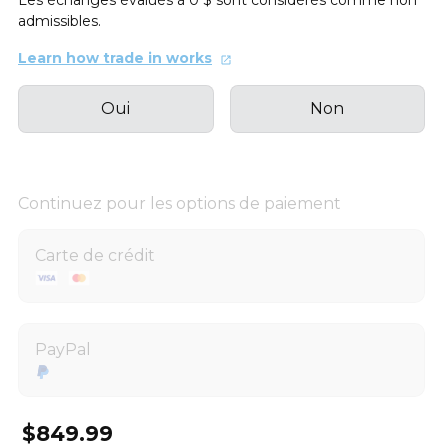
Les échanges évalués à 0 $ sont considérés comme non
admissibles.
Learn how trade in works
Oui
Non
Continuez pour les options de paiement
Carte de crédit
PayPal
$849.99