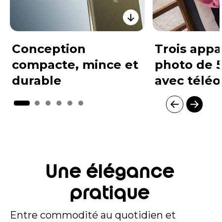
Conception
Trois appa
compacte, mince et
photo de 
durable
avec téléo
I
t
e
m
1
o
Une élégance
f
6
pratique
Entre commodité au quotidien et