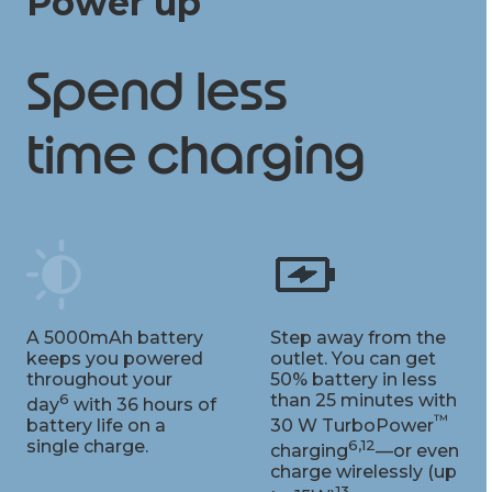
Power up
Spend less
time charging
A 5000mAh battery
Step away from the
keeps you powered
outlet. You can get
throughout your
50% battery in less
6
than 25 minutes with
day
with 36 hours of
™
battery life on a
30 W TurboPower
single charge.
6,12
charging
—or even
charge wirelessly (up
13