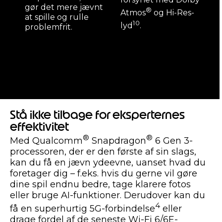
gør det mere jævnt
®
Atmos
og Hi-Res-
at spille og rulle
10
lyd
.
problemfrit.
Stå ikke tilbage for eksperternes
effektivitet
®
®
Med Qualcomm
Snapdragon
6 Gen 3-
processoren, der er den første af sin slags,
kan du få en jævn ydeevne, uanset hvad du
foretager dig – f.eks. hvis du gerne vil gøre
dine spil endnu bedre, tage klarere fotos
eller bruge AI-funktioner. Derudover kan du
4
få en superhurtig 5G-forbindelse
eller
drage fordel af de seneste Wi-Fi 6/6E-