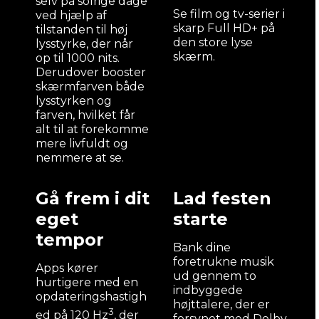
selv på solrige dage
Se film og tv-serier i
ved hjælp af
skarp Full HD+ på
tilstanden til høj
den store lyse
lysstyrke, der når
skærm.
op til 1000 nits.
Derudover booster
skærmfarven både
lysstyrken og
farven, hvilket får
alt til at forekomme
mere livfuldt og
nemmere at se.
Gå frem i dit
Lad festen
eget
starte
tempor
Bank dine
foretrukne musik
Apps kører
ud gennem to
hurtigere med en
indbyggede
opdateringshastigh
højttalere, der er
3
ed på 120 Hz
, der
forsynet med Dolby