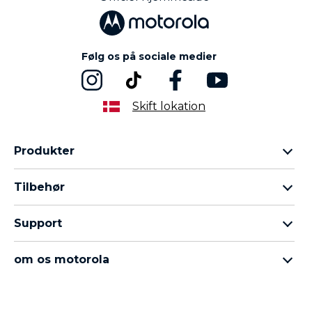
4
Følg os på sociale medier
Skift lokation
Produkter
Motorola Razr-familien
Tilbehør
Motorola Edge-familien
Hovedtelefoner
Moto G-familien
Support
Kabler og opladere
Moto E-familien
Mine ordrer
moto tag
thinkphone by motorola
om os motorola
Softwareopdateringer
alle telefoner
Om Motorola
Support
Om Lenovo
Kontakt