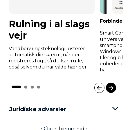
Rulning i al slags
Forbindelse
vejr
Smart Conne
univers ved 
smartphone, d
Vandberøringsteknologi justerer
Windows-pc.
automatisk din skærm, når der
filer og bill
registreres fugt, så du kan rulle,
enheder eller 
også selvom du har våde hænder.
tv.
I
t
e
Juridiske advarsler
m
1
o
f
Officiel hjemmeside