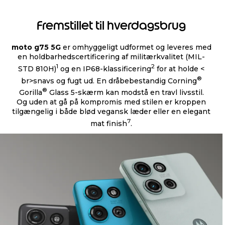
Fremstillet til hverdagsbrug
moto g75 5G
er omhyggeligt udformet og leveres med
en holdbarhedscertificering af militærkvalitet (MIL-
1
2
STD 810H)
og en IP68-klassificering
for at holde <
®
br>snavs og fugt ud. En dråbebestandig Corning
®
Gorilla
Glass 5-skærm kan modstå en travl livsstil.
Og uden at gå på kompromis med stilen er kroppen
tilgængelig i både blød vegansk læder eller en elegant
7
mat finish
.