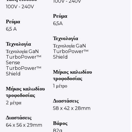
100V - 240V
100V - 240V
Ρεύμα
Ρεύμα
6,5A
6,5 A
Τεχνολογία
Τεχνολογία
Τεχνολογία GaN
Τεχνολογία GaN
TurboPower™
TurboPower™
Shield
Sense
TurboPower™
Μήκος καλωδίου
Shield
τροφοδοσίας
1 μέτρο
Μήκος καλωδίου
τροφοδοσίας
Διαστάσεις
2 μέτρα
58 x 42 x 28mm
Διαστάσεις
Βάρος
64 x 56 x 29mm
82g