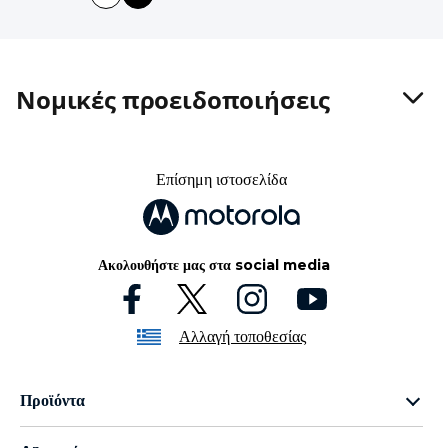
I
t
e
m
Νομικές προειδοποιήσεις
1
o
f
2
Επίσημη ιστοσελίδα
Ακολουθήστε μας στα social media
Αλλαγή τοποθεσίας
Προϊόντα
Οικογένεια razr