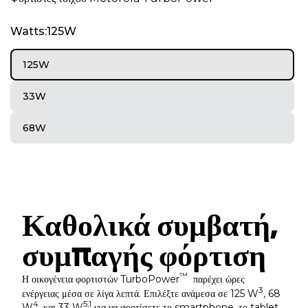
e
m
Watts:125W
1
o
f
125W
1
33W
68W
Καθολικά συμβατή,
συμπαγής φόρτιση
™
Η οικογένεια φορτιστών TurboPower
παρέχει ώρες
3
ενέργειας μέσα σε λίγα λεπτά. Επιλέξτε ανάμεσα σε 125 W
, 68
4
5,1
W
, και 33 W
για να φορτίσετε το smartphone, το tablet,