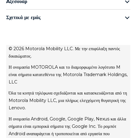
Aξεσουάρ
Οικογένεια edge
all accessories
Οικογένεια g
Σχετικά με εμάς
moto buds
Οικογένεια e
Σχετικά με τη Motorola
moto tag
Σχετικά με τη Lenovo
conditions of sale
© 2026 Motorola Mobility LLC. Με την επιφύλαξη παντός
Όροι χρήσης
δικαιώματος.
Website Privacy
Η ονομασία MOTOROLA και το διαμορφωμένο λογότυπο M
Innovation
είναι σήματα κατατεθέντα της Motorola Trademark Holdings,
Файли cookie
LLC
Απόρρητο προϊόντος
Όλα τα κινητά τηλέφωνα σχεδιάζονται και κατασκευάζονται από τη
Motorola Mobility LLC, μια πλήρως ελεγχόμενη θυγατρική της
Lenovo.
Η ονομασία Android, Google, Google Play, Nexus και άλλα
σήματα είναι εμπορικά σήματα της Google Inc. Το ρομπότ
Android αναπαράγεται ή τροποποιείται από εργασία που