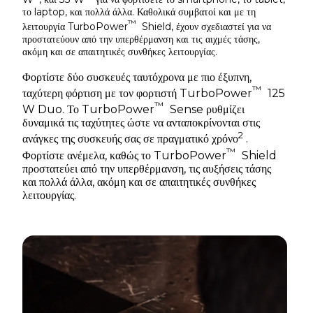
το laptop, και πολλά άλλα. Καθολικά συμβατοί και με τη
™
λειτουργία TurboPower
Shield, έχουν σχεδιαστεί για να
προστατεύουν από την υπερθέρμανση και τις αιχμές τάσης,
ακόμη και σε απαιτητικές συνθήκες λειτουργίας.
Φορτίστε δύο συσκευές ταυτόχρονα με πιο έξυπνη,
™
ταχύτερη φόρτιση με τον φορτιστή TurboPower
125
™
W Duo. Το TurboPower
Sense ρυθμίζει
δυναμικά τις ταχύτητες ώστε να ανταποκρίνονται στις
2
ανάγκες της συσκευής σας σε πραγματικό χρόνο
.
™
Φορτίστε ανέμελα, καθώς το TurboPower
Shield
προστατεύει από την υπερθέρμανση, τις αυξήσεις τάσης
και πολλά άλλα, ακόμη και σε απαιτητικές συνθήκες
λειτουργίας.