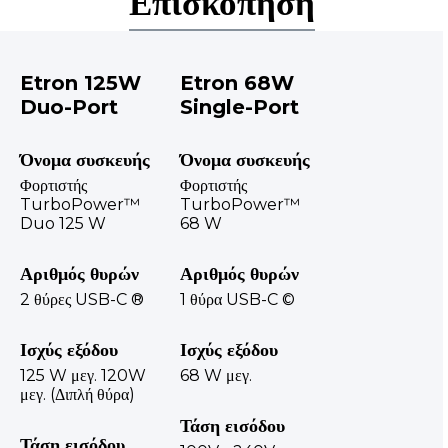
Επισκόπηση
Etron 125W
Etron 68W
Duo-Port
Single-Port
Όνομα συσκευής
Όνομα συσκευής
Φορτιστής
Φορτιστής
TurboPower™
TurboPower™
Duo 125 W
68 W
Αριθμός θυρών
Αριθμός θυρών
2 θύρες USB-C ®
1 θύρα USB-C ©
Ισχύς εξόδου
Ισχύς εξόδου
125 W μεγ. 120W
68 W μεγ.
μεγ. (Διπλή θύρα)
Τάση εισόδου
Τάση εισόδου