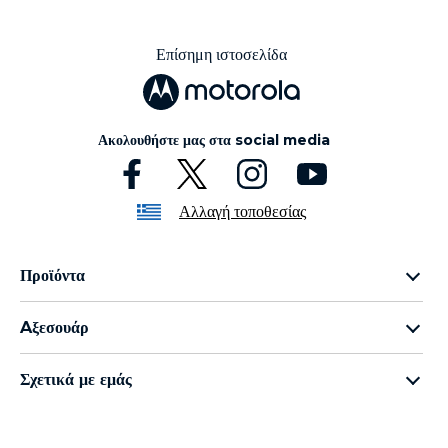
Επίσημη ιστοσελίδα
Ακολουθήστε μας στα social media
Αλλαγή τοποθεσίας
Προϊόντα
Οικογένεια razr
Aξεσουάρ
Οικογένεια edge
all accessories
Οικογένεια g
Σχετικά με εμάς
moto buds
Οικογένεια e
Σχετικά με τη Motorola
moto tag
Σχετικά με τη Lenovo