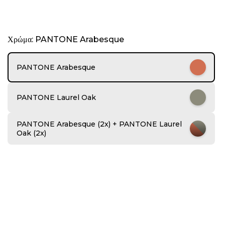
I
Χρώμα: PANTONE Arabesque
t
e
m
PANTONE Arabesque
1
o
f
PANTONE Laurel Oak
6
PANTONE Arabesque (2x) + PANTONE Laurel
Oak (2x)