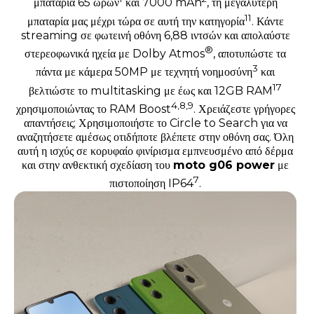
μπαταρία 65 ωρών
και 7000 mAh
, τη μεγαλύτερη
11
μπαταρία μας μέχρι τώρα σε αυτή την κατηγορία
. Κάντε
streaming σε φωτεινή οθόνη 6,88 ιντσών και απολαύστε
®
στερεοφωνικά ηχεία με Dolby Atmos
, αποτυπώστε τα
3
πάντα με κάμερα 50MP με τεχνητή νοημοσύνη
και
17
βελτιώστε το multitasking με έως και 12GB RAM
4,8,9
χρησιμοποιώντας το RAM Boost
. Χρειάζεστε γρήγορες
απαντήσεις; Χρησιμοποιήστε το Circle to Search για να
αναζητήσετε αμέσως οτιδήποτε βλέπετε στην οθόνη σας. Όλη
αυτή η ισχύς σε κορυφαίο φινίρισμα εμπνευσμένο από δέρμα
και στην ανθεκτική σχεδίαση του
moto g06 power
με
7
πιστοποίηση IP64
.