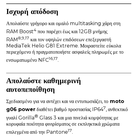
Ισχυρή απόδοση
Απολαύστε γρήγορο και ομαλό multitasking χάρη στη
4
RAM Boost
που παρέχει έως και 12GB μνήμης
8,9,17
RAM
και τον υψηλών επιδόσεων επεξεργαστή
MediaTek Helio G81 Extreme. Μοιραστείτε εύκολα
περιεχόμενο ή πραγματοποιήστε ασφαλείς πληρωμές με το
16,17
ενσωματωμένο NFC
.
Απολαύστε καθημερινή
αυτοπεποίθηση
Σχεδιασμένο για να αντέχει και να εντυπωσιάζει, το
moto
7
g06 power
διαθέτει βαθμό προστασίας IP64
, ανθεκτικό
®
γυαλί Gorilla
Glass 3 και μια πινελιά κομψότητας με
κορυφαία ποιότητα φινιρίσματος σε εκπληκτικά χρώματα
17
επιλεγμένα από την Pantone
.