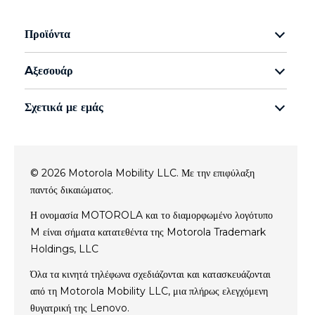
Προϊόντα
Οικογένεια razr
Aξεσουάρ
Οικογένεια edge
all accessories
Οικογένεια g
Σχετικά με εμάς
moto buds
Οικογένεια e
Σχετικά με τη Motorola
moto tag
Σχετικά με τη Lenovo
© 2026 Motorola Mobility LLC. Με την επιφύλαξη
conditions of sale
παντός δικαιώματος.
Όροι χρήσης
Website Privacy
Η ονομασία MOTOROLA και το διαμορφωμένο λογότυπο
M είναι σήματα κατατεθέντα της Motorola Trademark
Innovation
Holdings, LLC
Файли cookie
Απόρρητο προϊόντος
Όλα τα κινητά τηλέφωνα σχεδιάζονται και κατασκευάζονται
από τη Motorola Mobility LLC, μια πλήρως ελεγχόμενη
θυγατρική της Lenovo.