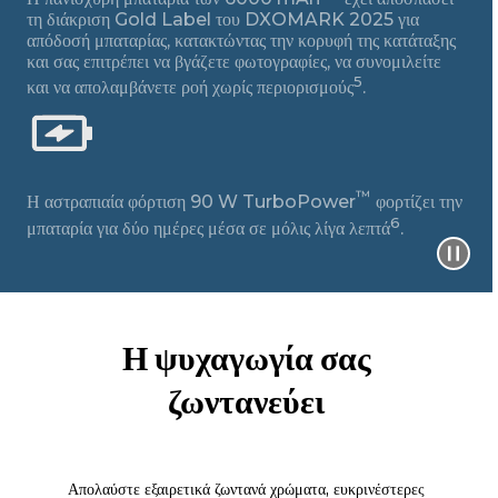
τη διάκριση Gold Label του DXOMARK 2025 για
απόδοσή μπαταρίας, κατακτώντας την κορυφή της κατάταξης
και σας επιτρέπει να βγάζετε φωτογραφίες, να συνομιλείτε
5
και να απολαμβάνετε ροή χωρίς περιορισμούς
.
™
Η αστραπιαία φόρτιση 90 W TurboPower
φορτίζει την
6
μπαταρία για δύο ημέρες μέσα σε μόλις λίγα λεπτά
.
Η ψυχαγωγία σας
ζωντανεύει
Απολαύστε εξαιρετικά ζωντανά χρώματα, ευκρινέστερες