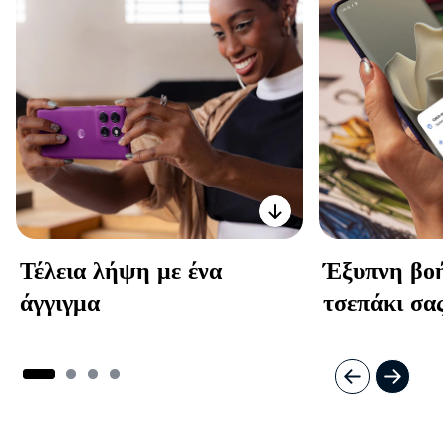
Τέλεια λήψη με ένα
Έξυπνη βοή
άγγιγμα
τσεπάκι σας
I
t
e