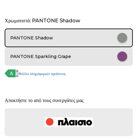
I
Χρωματιστά: PANTONE Shadow
t
e
m
PANTONE Shadow
1
o
f
PANTONE Sparkling Grape
6
Φύλλο πληροφοριών προϊόντος
Αποκτήστε το από τους συνεργάτες μας