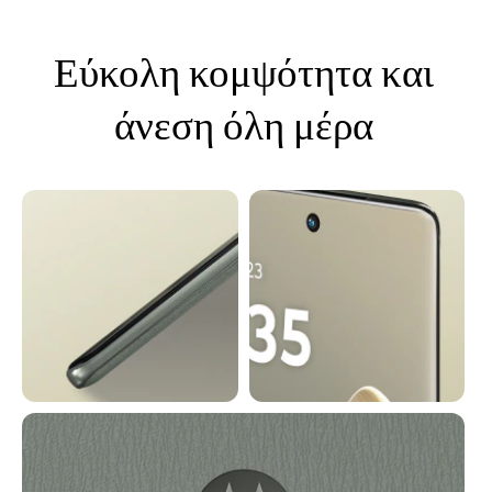
m
1
o
Εύκολη κομψότητα και
f
4
άνεση όλη μέρα