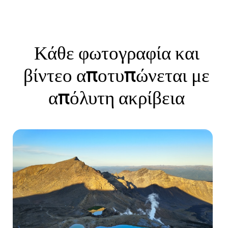
Κάθε φωτογραφία και
βίντεο αποτυπώνεται με
απόλυτη ακρίβεια
I
t
e
m
1
o
f
4