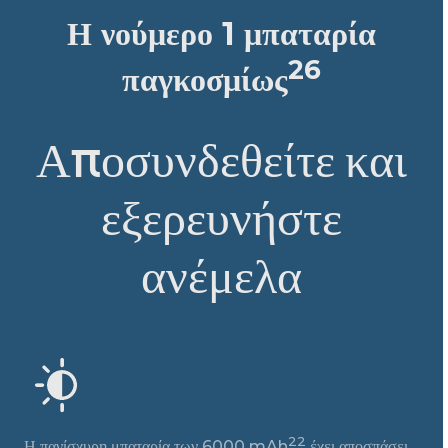
Η νούμερο 1 μπαταρία
26
παγκοσμίως
Αποσυνδεθείτε και
εξερευνήστε
ανέμελα
22
Η πανίσχυρη μπαταρία των 6000 mAh
έχει αποσπάσει