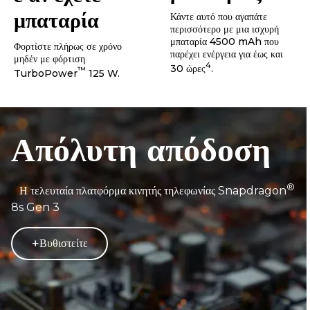
μπαταρίες
ε αν έχετε
μπαταρία
Κάντε αυτό που αγαπάτε
περισσότερο με μια ισχυρή
μπαταρία 4500 mAh που
Φορτίστε πλήρως σε χρόνο
παρέχει ενέργεια για έως και
μηδέν με φόρτιση
4
30 ώρες
.
™
TurboPower
125 W.
Απόλυτη απόδοση
®
Η τελευταία πλατφόρμα κινητής τηλεφωνίας Snapdragon
8s Gen 3
Βυθιστείτε