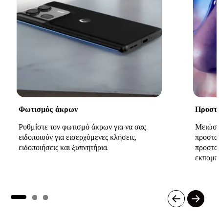
Φωτισμός άκρων
Προστα
Ρυθμίστε τον φωτισμό άκρων για να σας
Μειώστ
ειδοποιούν για εισερχόμενες κλήσεις,
προστασ
ειδοποιήσεις και ξυπνητήρια.
προστατ
εκπομπ