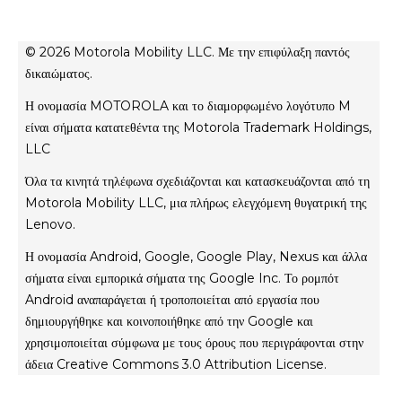
Σχετικά με τη Motorola
moto tag
Σχετικά με τη Lenovo
conditions of sale
© 2026 Motorola Mobility LLC. Με την επιφύλαξη παντός
Όροι χρήσης
δικαιώματος.
Website Privacy
Η ονομασία MOTOROLA και το διαμορφωμένο λογότυπο M
Innovation
είναι σήματα κατατεθέντα της Motorola Trademark Holdings,
Файли cookie
LLC
Απόρρητο προϊόντος
Όλα τα κινητά τηλέφωνα σχεδιάζονται και κατασκευάζονται από τη
Motorola Mobility LLC, μια πλήρως ελεγχόμενη θυγατρική της
Lenovo.
Η ονομασία Android, Google, Google Play, Nexus και άλλα
σήματα είναι εμπορικά σήματα της Google Inc. Το ρομπότ
Android αναπαράγεται ή τροποποιείται από εργασία που
δημιουργήθηκε και κοινοποιήθηκε από την Google και
χρησιμοποιείται σύμφωνα με τους όρους που περιγράφονται στην
άδεια Creative Commons 3.0 Attribution License.