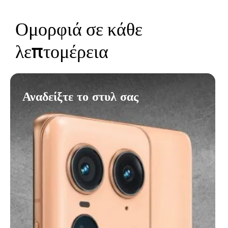
t
e
Ομορφιά σε κάθε
m
1
o
λεπτομέρεια
f
5
Αναδείξτε το στυλ σας