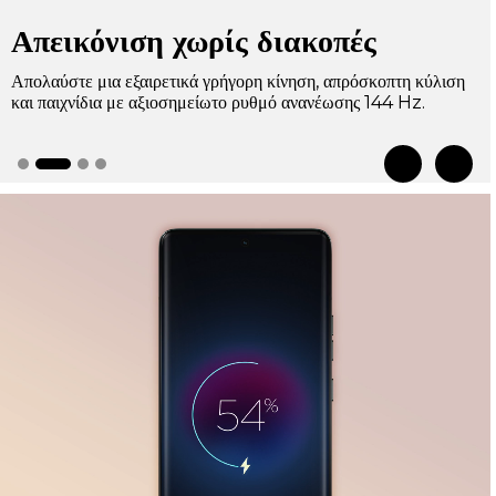
Ο ήχος ζωντανεύει
Βυθιστείτε σε ένα ηχητικό αριστούργημα με το Dolby Atmos,
που σας προσφέρει μια συμφωνία ευκρίνειας και βάθους. Είναι
επίσης συμβατό με το Dolby Head Tracking™, ώστε να
βρίσκεστε πάντα στο επίκεντρο.