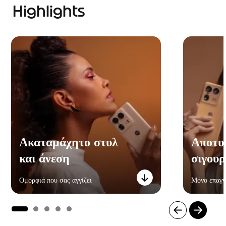
Highlights
Ακαταμάχητο στυλ
Αποτυ
και άνεση
σιγουρ
Ομορφιά που σας αγγίζει
Μόνο επαγγ
I