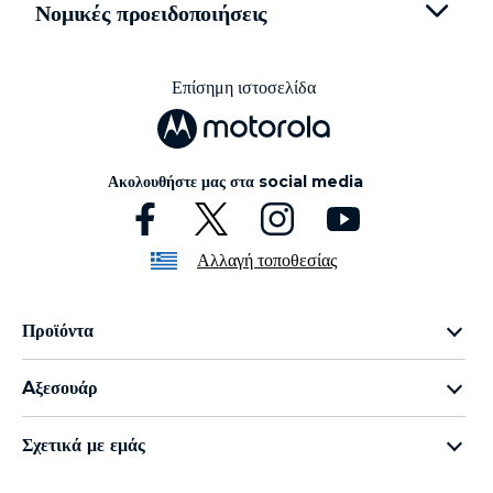
I
t
Νομικές προειδοποιήσεις
e
m
1
o
Επίσημη ιστοσελίδα
f
3
Ακολουθήστε μας στα social media
Αλλαγή τοποθεσίας
Προϊόντα
Οικογένεια razr
Aξεσουάρ
Οικογένεια edge
all accessories
Οικογένεια g
Σχετικά με εμάς
moto buds
Οικογένεια e