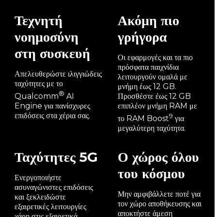
Τεχνητή
Ακόμη πιο
νοημοσύνη
γρήγορα
στη συσκευή
Οι εφαρμογές και τα πιο
πρόσφατα παιχνίδια
Απελευθερώστε ιλιγγιώδεις
λειτουργούν ομαλά με
ταχύτητες με το
μνήμη έως 12 GB.
®
Προσθέστε έως 12 GB
Qualcomm
AI
επιπλέον μνήμη RAM με
Engine για πανίσχυρες
επιδόσεις στα χέρια σας.
9
το RAM Boost
για
μεγαλύτερη ταχύτητα.
Ταχύτητες 5G
Ο χώρος όλου
του κόσμου
Ενεργοποιήστε
ασυναγώνιστες επιδόσεις
Μην αμφιβάλλετε ποτέ για
και ξεκλειδώστε
τον χώρο αποθήκευσης και
εξαιρετικές λειτουργίες
αποκτήστε άμεση
χάρη στις εξαιρετικά