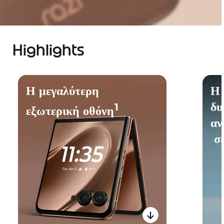
Highlights
Η μεγαλύτερη
Η 
δυ
1
εξωτερική οθόνη
αν
σε