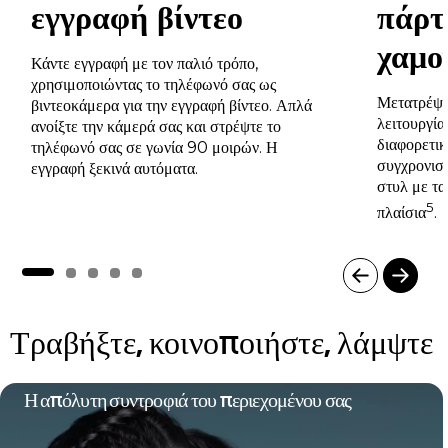
εγγραφή βίντεο
πάρτ
χαμο
Κάντε εγγραφή με τον παλιό τρόπο,
χρησιμοποιώντας το τηλέφωνό σας ως
Μετατρέψτε
βιντεοκάμερα για την εγγραφή βίντεο. Απλά
λειτουργί
ανοίξτε την κάμερά σας και στρέψτε το
διαφορετικ
τηλέφωνό σας σε γωνία 90 μοιρών. Η
συγχρονισ
εγγραφή ξεκινά αυτόματα.
στυλ με τ
5
πλαίσια
.
I
t
Τραβήξτε, κοινοποιήστε, λάμψτε
e
m
1
o
Η απόλυτη συντροφιά του περιεχομένου σας
f
5