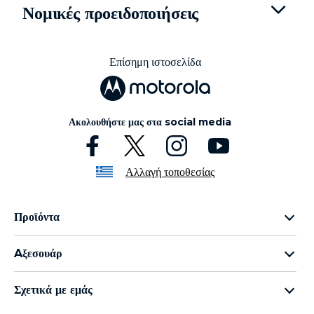
t
Νομικές προειδοποιήσεις
e
m
1
o
Επίσημη ιστοσελίδα
f
3
Ακολουθήστε μας στα social media
Αλλαγή τοποθεσίας
Προϊόντα
Οικογένεια razr
Aξεσουάρ
Οικογένεια edge
all accessories
Οικογένεια g
Σχετικά με εμάς
moto buds
Οικογένεια e