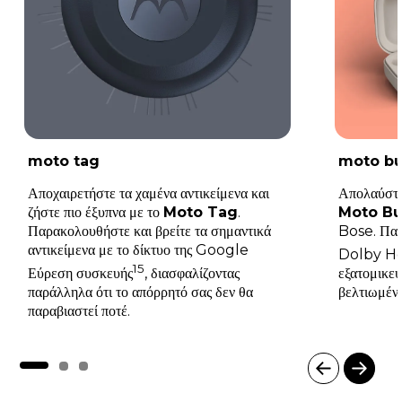
moto tag
moto b
Αποχαιρετήστε τα χαμένα αντικείμενα και
Απολαύστε
ζήστε πιο έξυπνα με το
Moto Tag
.
Moto B
Παρακολουθήστε και βρείτε τα σημαντικά
Bose. Παρα
αντικείμενα με το δίκτυο της Google
Dolby H
15
Εύρεση συσκευής
, διασφαλίζοντας
εξατομικεύ
παράλληλα ότι το απόρρητό σας δεν θα
βελτιωμένη
παραβιαστεί ποτέ.
I