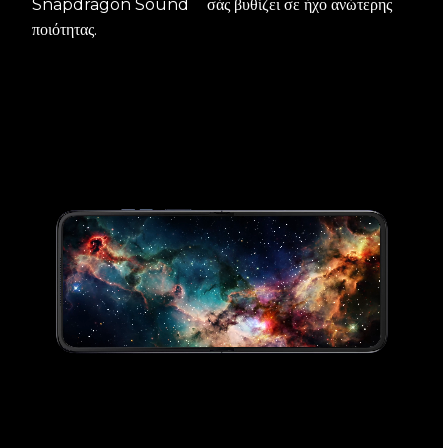
Snapdragon Sound
σάς βυθίζει σε ήχο ανώτερης
ποιότητας.