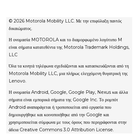
Σχετικά με τη Motorola
moto tag
Σχετικά με τη Lenovo
conditions of sale
© 2026 Motorola Mobility LLC. Με την επιφύλαξη παντός
Όροι χρήσης
δικαιώματος.
Website Privacy
Η ονομασία MOTOROLA και το διαμορφωμένο λογότυπο M
Innovation
είναι σήματα κατατεθέντα της Motorola Trademark Holdings,
Файли cookie
LLC
Απόρρητο προϊόντος
Όλα τα κινητά τηλέφωνα σχεδιάζονται και κατασκευάζονται από τη
Motorola Mobility LLC, μια πλήρως ελεγχόμενη θυγατρική της
Lenovo.
Η ονομασία Android, Google, Google Play, Nexus και άλλα
σήματα είναι εμπορικά σήματα της Google Inc. Το ρομπότ
Android αναπαράγεται ή τροποποιείται από εργασία που
δημιουργήθηκε και κοινοποιήθηκε από την Google και
χρησιμοποιείται σύμφωνα με τους όρους που περιγράφονται στην
άδεια Creative Commons 3.0 Attribution License.