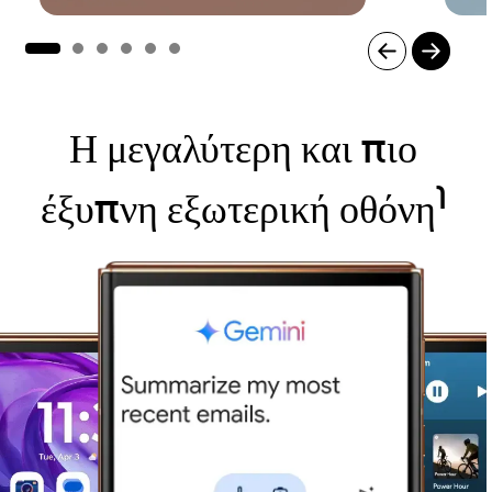
I
t
e
Η μεγαλύτερη και πιο
m
1
o
1
έξυπνη εξωτερική οθόνη
f
6