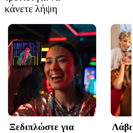
6
κάνετε λήψη
Ξεδιπλώστε για
Λάβε