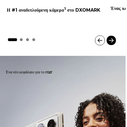
Ένας κα
1
Η #1 αναδιπλούμενη κάμερα
στο DXOMARK
I
t
e
m
1
Ένα νέο κεφάλαιο για το razr
o
f
4