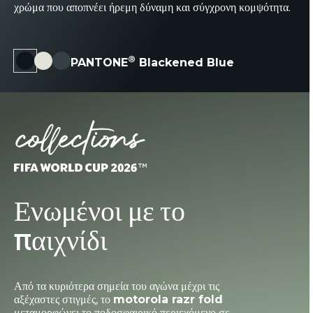
Cup 26™ και με έμφαση στο επίχρυσο λογότυπο
δάχτυλά σας, προσφέροντας μια απτή εμφάνιση
εκλεπτυσμένο, λείο, ματ και σχεδιασμένο για
χρώμα που αποπνέει ήρεμη δύναμη και σύγχρονη κομψότητα.
μετατρέπει το
motorola razr fold
σε σύμβολο σύνδεσης.
FIFA World Cup 26™.
εξαιρετική ανθεκτικότητα.
μοντέρνας πολυτέλειας.
®
PANTONE
Blackened Blue
Ενωμένοι με το
παιχνίδι
Από τα κυριότερα σημεία του αγώνα μέχρι τις
αξέχαστες στιγμές, το
motorola razr fold
μεταμορφώνει το ποδοσφαιρικό περιεχόμενο σε