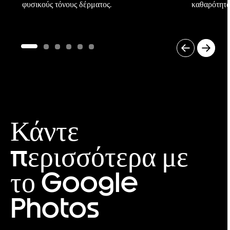
φυσικούς τόνους δέρματος.
καθαρότητα,
I
t
e
m
1
o
Κάντε
f
6
περισσότερα με
το Google
Photos