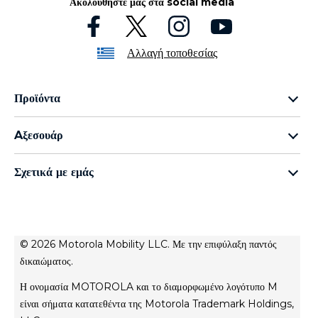
Ακολουθήστε μας στα social media
Αλλαγή τοποθεσίας
Προϊόντα
Οικογένεια razr
Aξεσουάρ
Οικογένεια edge
all accessories
Οικογένεια g
Σχετικά με εμάς
moto buds
Οικογένεια e
Σχετικά με τη Motorola
moto tag
Σχετικά με τη Lenovo
conditions of sale
© 2026 Motorola Mobility LLC. Με την επιφύλαξη παντός
Όροι χρήσης
δικαιώματος.
Website Privacy
Η ονομασία MOTOROLA και το διαμορφωμένο λογότυπο M
Innovation
είναι σήματα κατατεθέντα της Motorola Trademark Holdings,