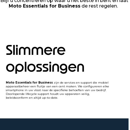
Blijf u concentreren op waar u het beste in bent en laat
Moto Essentials for Business
de rest regelen.
Slimmere
oplossingen
Moto Essentials for Business
zijn de services en support die mobiel
apparaatbeheer een fluitje van een cent maken. We configureren elke
smartphone in uw vloot naar de specifieke behoeften van uw bedrijf.
Doorlopende lifecycle support houdt uw apparaten veilig,
beleidsconform en altijd up-to-date.