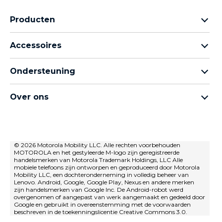
Producten
Motorola Razr-familie
Accessoires
Motorola Edge-familie
Hoofdtelefoons
moto g-familie
Ondersteuning
Kabels en opladers
Moto e-familie
Mijn bestellingen
moto tag
thinkphone by motorola
Over ons
Software-updates
Alle telefoons
Over Motorola
Ondersteuning
Over Lenovo
neem contact met ons op
Verkoopvoorwaarden
© 2026 Motorola Mobility LLC. Alle rechten voorbehouden
Reparatiestatus
MOTOROLA en het gestyleerde M-logo zijn geregistreerde
Gebruiksvoorwaarden
Herstel en slimme assistent
handelsmerken van Motorola Trademark Holdings, LLC Alle
mobiele telefoons zijn ontworpen en geproduceerd door Motorola
privacybeleid
Mobility LLC, een dochteronderneming in volledig beheer van
Lenovo. Android, Google, Google Play, Nexus en andere merken
Innovatie
zijn handelsmerken van Google Inc. De Android-robot werd
overgenomen of aangepast van werk aangemaakt en gedeeld door
Careers
Google en gebruikt in overeenstemming met de voorwaarden
beschreven in de toekenningslicentie Creative Commons 3.0.
Privacybeleid voor producten