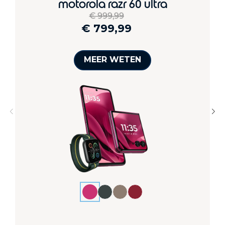
motorola razr 60 ultra
8
€ 999,99
€ 799,99
MEER WETEN