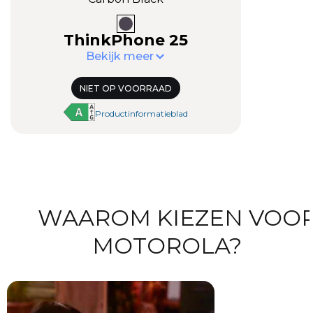
Carbon Black
ThinkPhone 25
Bekijk meer
NIET OP VOORRAAD
Productinformatieblad
WAAROM KIEZEN VOO
MOTOROLA?