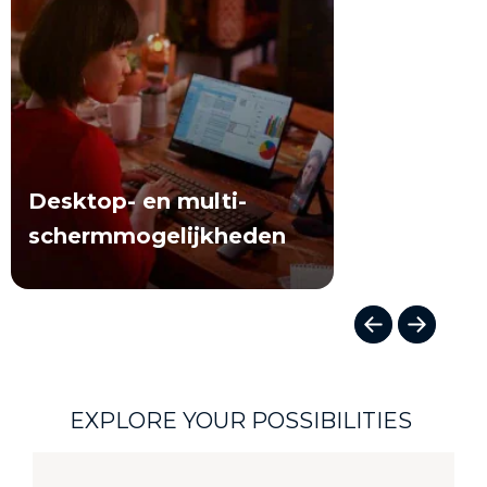
Desktop- en multi-
schermmogelijkheden
I
t
e
m
EXPLORE YOUR POSSIBILITIES
1
o
f