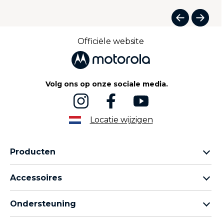
I
t
Officiële website
e
m
1
o
Volg ons op onze sociale media.
f
5
Locatie wijzigen
Producten
Motorola Razr-familie
Accessoires
Motorola Edge-familie
Hoofdtelefoons
moto g-familie
Ondersteuning
Kabels en opladers
Moto e-familie
Mijn bestellingen