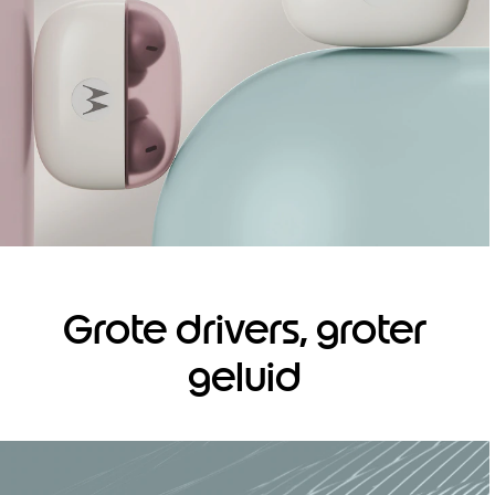
Grote drivers, groter
geluid
I
t
e