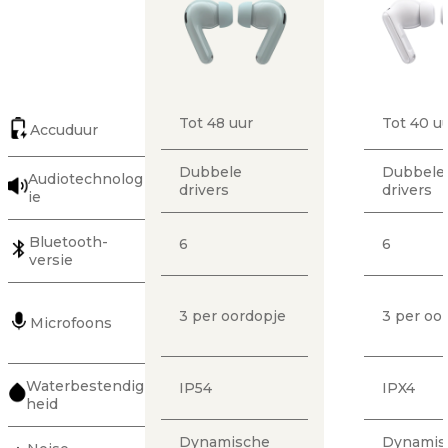
Tot 48 uur
Tot 40 u
Accuduur
Dubbele
Dubbele
Audiotechnolog
drivers
drivers
ie
Bluetooth-
6
6
versie
3 per oordopje
3 per oo
Microfoons
Waterbestendig
IP54
IPX4
heid
Dynamische
Dynamis