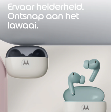
Ervaar helderheid.
Ontsnap aan het
lawaai.