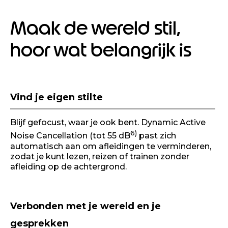
Maak de wereld stil,
hoor wat belangrijk is
I
Vind je eigen stilte
t
e
m
Blijf gefocust, waar je ook bent. Dynamic Active
1
6)
Noise Cancellation (tot 55 dB
past zich
o
automatisch aan om afleidingen te verminderen,
f
zodat je kunt lezen, reizen of trainen zonder
1
afleiding op de achtergrond.
Verbonden met je wereld en je
gesprekken