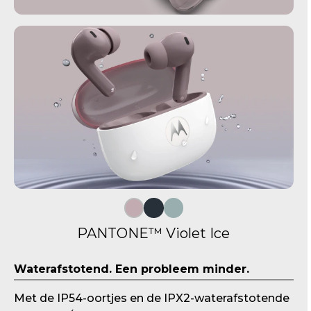
PANTONE™ Violet Ice
I
Waterafstotend. Een probleem minder.
t
e
Met de IP54-oortjes en de IPX2-waterafstotende
m