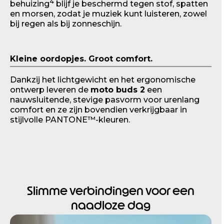
4
behuizing
blijf je beschermd tegen stof, spatten
1
en morsen, zodat je muziek kunt luisteren, zowel
o
bij regen als bij zonneschijn.
f
1
Kleine oordopjes. Groot comfort.
Dankzij het lichtgewicht en het ergonomische
ontwerp leveren de
moto buds 2
een
nauwsluitende, stevige pasvorm voor urenlang
comfort en ze zijn bovendien verkrijgbaar in
stijlvolle PANTONE™-kleuren.
Slimme verbindingen voor een
naadloze dag