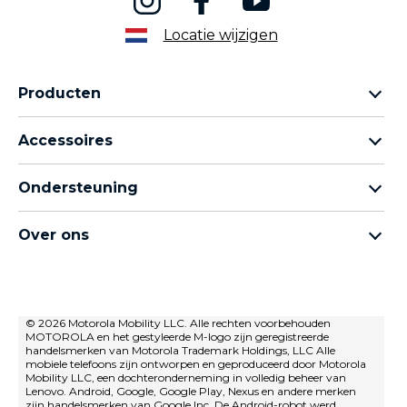
Locatie wijzigen
Producten
Motorola Razr-familie
Accessoires
Motorola Edge-familie
Hoofdtelefoons
moto g-familie
Ondersteuning
Kabels en opladers
Moto e-familie
Mijn bestellingen
moto tag
thinkphone by motorola
Over ons
Software-updates
Alle telefoons
Over Motorola
Ondersteuning
Over Lenovo
neem contact met ons op
Verkoopvoorwaarden
© 2026 Motorola Mobility LLC. Alle rechten voorbehouden
Reparatiestatus
MOTOROLA en het gestyleerde M-logo zijn geregistreerde
Gebruiksvoorwaarden
Herstel en slimme assistent
handelsmerken van Motorola Trademark Holdings, LLC Alle
mobiele telefoons zijn ontworpen en geproduceerd door Motorola
privacybeleid
Mobility LLC, een dochteronderneming in volledig beheer van
Lenovo. Android, Google, Google Play, Nexus en andere merken
Innovatie
zijn handelsmerken van Google Inc. De Android-robot werd