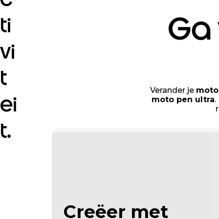
Ga 
ti
vi
t
Verander je
motor
ei
moto pen ultra
.
t.
Creëer met