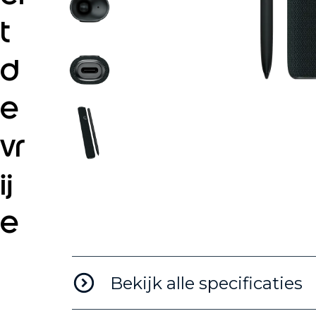
t
d
e
vr
ij
e
lo
Bekijk alle specificaties
o