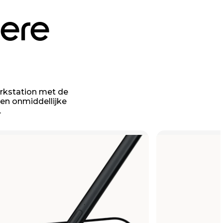
mere
erkstation met de
 en onmiddellijke
.