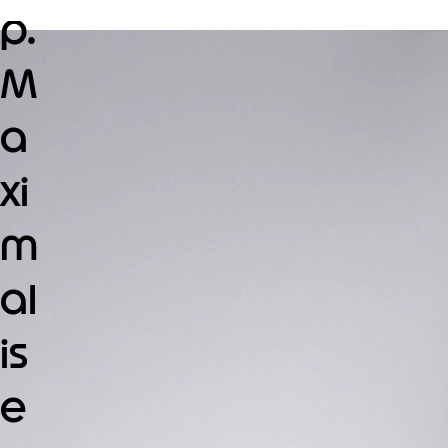
p.
M
a
xi
m
al
is
e