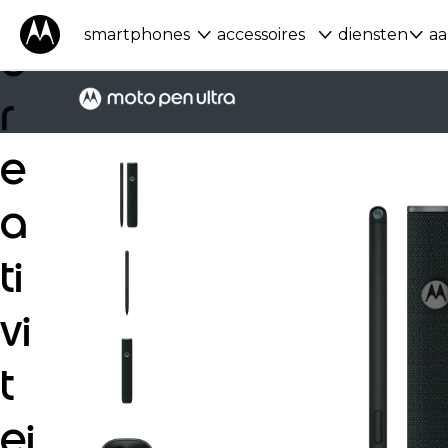
je
smartphones
accessoires
diensten
aa
c
r
e
a
ti
vi
t
ei