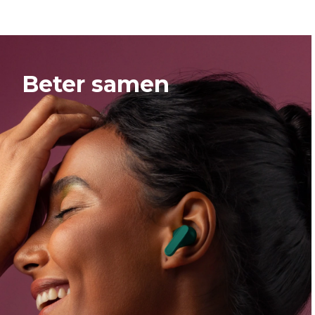
1
o
f
4
Beter samen