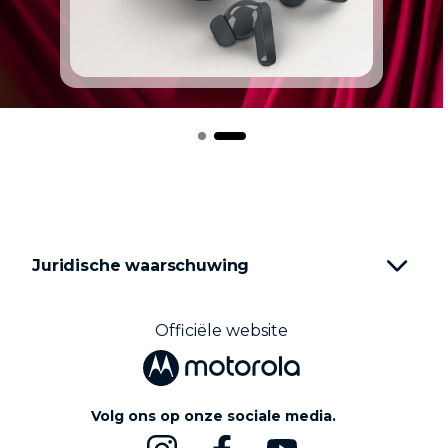
I
t
e
m
1
o
f
2
Juridische waarschuwing
Officiële website
Volg ons op onze sociale media.