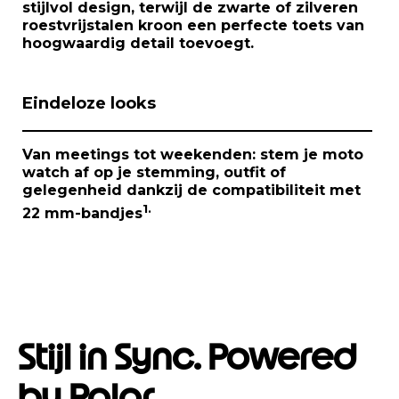
stijlvol design, terwijl de zwarte of zilveren
f
roestvrijstalen kroon een perfecte toets van
1
hoogwaardig detail toevoegt.
Eindeloze looks
Van meetings tot weekenden: stem je
moto
watch
af op je stemming, outfit of
gelegenheid dankzij de compatibiliteit met
1.
22 mm-bandjes
Stijl in Sync. Powered
by Polar