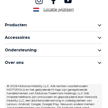
Locatie wijzigen
Producten
Motorola Razr-familie
Accessoires
Motorola Edge-familie
Hoofdtelefoons
moto g-familie
Ondersteuning
Kabels en opladers
Moto e-familie
Mijn bestellingen
moto tag
thinkphone by motorola
Over ons
Software-updates
Alle telefoons
Over Motorola
Ondersteuning
Over Lenovo
neem contact met ons op
Verkoopvoorwaarden
© 2026 Motorola Mobility LLC. Alle rechten voorbehouden
Reparatiestatus
MOTOROLA en het gestyleerde M-logo zijn geregistreerde
Gebruiksvoorwaarden
Herstel en slimme assistent
handelsmerken van Motorola Trademark Holdings, LLC Alle
mobiele telefoons zijn ontworpen en geproduceerd door Motorola
privacybeleid
Mobility LLC, een dochteronderneming in volledig beheer van
Lenovo. Android, Google, Google Play, Nexus en andere merken
Innovatie
zijn handelsmerken van Google Inc. De Android-robot werd