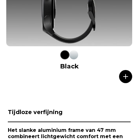
Black
I
Tijdloze verfijning
t
e
m
Het slanke aluminium frame van 47 mm
1
combineert lichtgewicht comfort met een
o