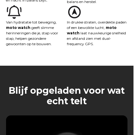
en nacht in balans blijft.
balans en herstel.
Van hydratatie tot beweging,
In drukke straten, overdekte paden
moto watch
geeft slimme
of een bewolkte lucht,
moto
herinneringen die je, stap voor
watch
laat nauwkeurige snelheid
stap, helpen gezondere
en afstand zien met dual-
gewoonten op te bouwen.
frequency GPS.
Blijf opgeladen voor wat
echt telt