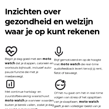
Inzichten over
gezondheid en welzijn
waar je op kunt rekenen
Begin je dag goed met een
moto
Blijf gemotiveerd en op de hoogte
watch
dat je stappen, calorieën en
met
moto watch
die real-time
workouts bijhoudt, inclusief auto-
audiofeedback levert terwijl jij rent,
pauze functie die met je
fietst of beweegt.
meebeweegt.
Met continue hartslag- en
Of het nu gaat om het in real-time
zuurstofbewaking waarschuwt
volgen van stress of het opsplitsen
moto watch
je wanneer waarden
van je slaapfasen,
moto watch
buiten je bereik vallen, zodat je dag
geeft je een vollediger beeld van je