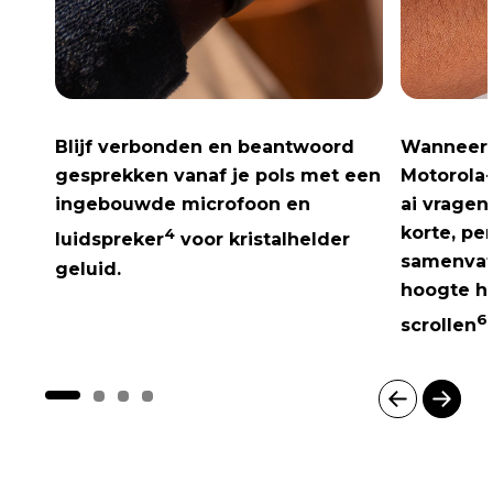
Blijf verbonden en beantwoord
Wanneer 
gesprekken vanaf je pols met een
Motorola-
ingebouwde microfoon en
ai
vragen 
korte, pe
4
luidspreker
voor kristalhelder
samenvat
geluid.
hoogte h
6.
scrollen
I
t
e
m