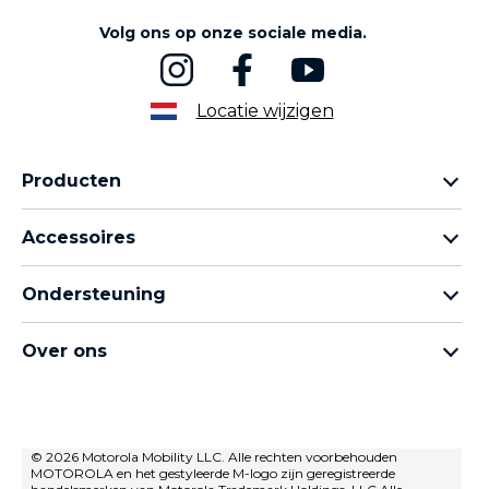
Volg ons op onze sociale media.
Locatie wijzigen
Producten
Motorola Razr-familie
Accessoires
Motorola Edge-familie
Hoofdtelefoons
moto g-familie
Ondersteuning
Kabels en opladers
Moto e-familie
Mijn bestellingen
moto tag
thinkphone by motorola
Over ons
Software-updates
Alle telefoons
Over Motorola
Ondersteuning
Over Lenovo
neem contact met ons op
Verkoopvoorwaarden
© 2026 Motorola Mobility LLC. Alle rechten voorbehouden
Reparatiestatus
MOTOROLA en het gestyleerde M-logo zijn geregistreerde
Gebruiksvoorwaarden