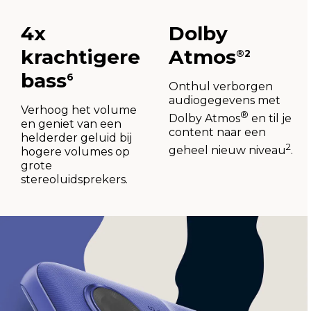
4x
Dolby
krachtigere
Atmos
®2
bass
6
Onthul verborgen
audiogegevens met
Verhoog het volume
®
Dolby Atmos
en til je
en geniet van een
content naar een
helderder geluid bij
2
geheel nieuw niveau
.
hogere volumes op
grote
stereoluidsprekers.